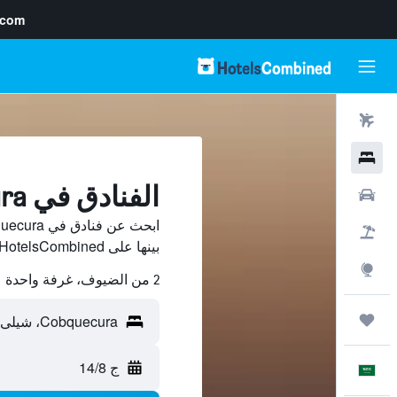
.com
رحلات طيران
فنادق
الفنادق في Cobquecura
سيارات
حزم العروض
بينها على HotelsCombined ووفّر.
استكشاف
2 من الضيوف، غرفة واحدة
رحلات
ج 14/8
العَرَبِيَّة