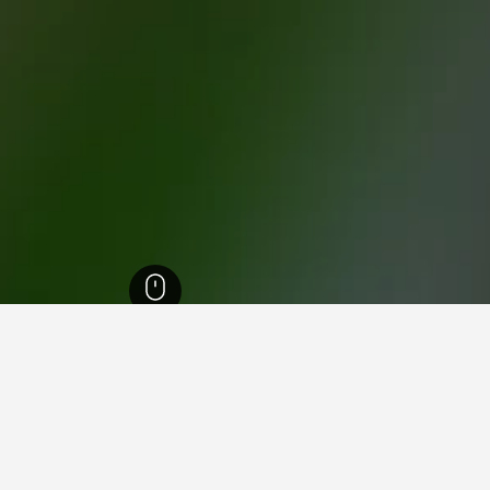
30
Co
 Cobquecura