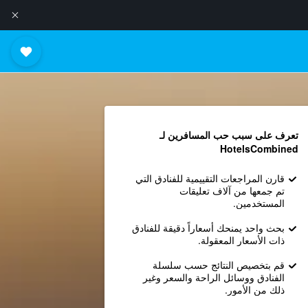
تعرف على سبب حب المسافرين لـ
HotelsCombined
قارن المراجعات التقييمية للفنادق التي
تم جمعها من آلاف تعليقات
المستخدمين.
بحث واحد يمنحك أسعاراً دقيقة للفنادق
ذات الأسعار المعقولة.
قم بتخصيص النتائج حسب سلسلة
الفنادق ووسائل الراحة والسعر وغير
ذلك من الأمور.