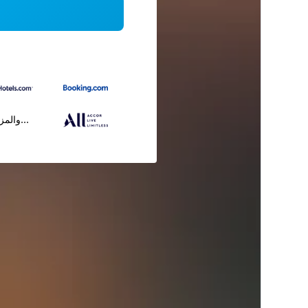
...والمز