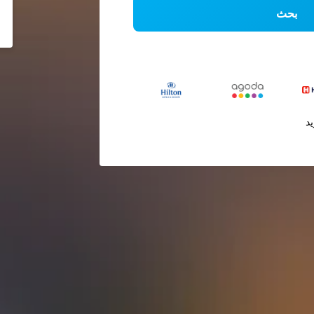
بحث
يد