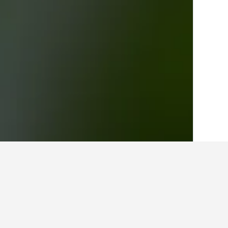
الصفحة الرئيسية
شيلي
26,642
bquecura
أفكار للسفر حول الفنادقفي
استخدم نصائح HotelsCombined التي تدعمها البيانات لمساعدتك في العثور على فندقك التالي في Cobquecura.