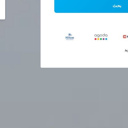
بحث
يد