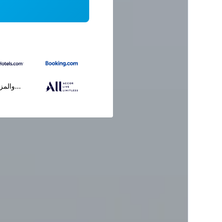
...والمز