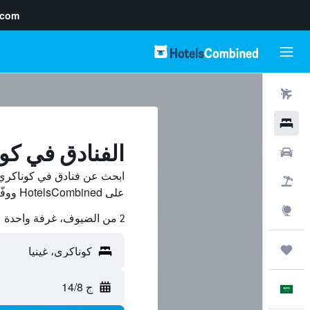
.com
رحلات طيران
فنادق
الفنادق في كو
سيارات
ابحث عن فنادق في كوناكري 
حزم العروض
على HotelsCombined ووفّر.
استكشاف
2 من الضيوف، غرفة واحدة
رحلات
ج 14/8
العَرَبِيَّة