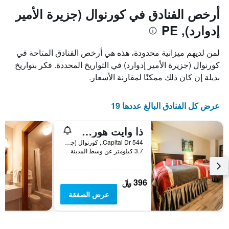
المخطط
أرخص الفنادق في كورنوال (جزيرة الأمير
1
إدوارد), PE
محور
X
الذي
لمن لديهم ميزانية محدودة، هذه هي أرخص الفنادق المتاحة في
يعرض
كورنوال (جزيرة الأمير إدوارد) في التواريخ المحددة. فكر بتواريخ
أيام
بديلة إن كان ذلك ممكنًا لمقارنة الأسعار.
الأسبوع.
يتضمن
المخطط
عرض كل الفنادق البالغ عددها 19
التالي
1
محور
ذا وايت هورس موتل
Y
544 Capital Dr., كورنوال (جزيرة الأمير إدوارد), PE, كندا
الذي
3.7 كيلومتر عن وسط المدينة
يعرض
متوسط
سعر
396 ﷼
غرفة
عرض الصفقة