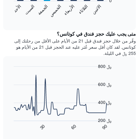
0
الشهور.
الاثنين
الثلاثاء
الأربعاء
الخميس
الجمعة
السبت
الأحد
يتضمن
يعرض
المخطط
المخطط
End
التالي
of
التالي
interactive
1
متوسط
chart
محور
سعر
متى يجب عليك حجز فندق في كوتانس؟
Y
غرفة
وفّر من خلال حجز فندق قبل 21 من الأيام على الأقل من رحلتك إلى
الذي
كل
كوتانس. لقد كان أقل سعر عُثر عليه عند الحجز قبل 21 من الأيام هو
يعرض
يوم
255 ﷼ في الليلة.
متوسط
في
سعر
الأسبوع
800 ﷼
غرفة
يتضمن
Line
المخطط
Chart
graphic.
chart
1
with
600 ﷼
محور
90
X
data
الذي
points.
400 ﷼
يعرض
أيام
يعرض
الأسبوع.
المخطط
200 ﷼
يتضمن
التالي
90
30
60
المخطط
كيفية
End
of
التالي
تغير
interactive
1