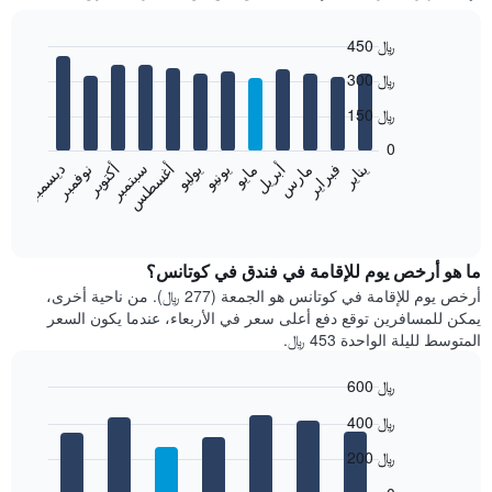
450 ﷼
Bar
Chart
300 ﷼
graphic.
chart
with
150 ﷼
12
bars.
0
فبراير
مايو
أغسطس
نوفمبر
يناير
أبريل
يوليو
أكتوبر
مارس
يونيو
سبتمبر
ديسمبر
يعرض
المخطط
End
of
التالي
interactive
متوسط
chart
سعر
ما هو أرخص يوم للإقامة في فندق في كوتانس؟
غرفة
أرخص يوم للإقامة في كوتانس هو الجمعة (277 ﷼). من ناحية أخرى،
كل
يمكن للمسافرين توقع دفع أعلى سعر في الأربعاء، عندما يكون السعر
شهر
المتوسط لليلة الواحدة 453 ﷼.
يتضمن
المخطط
600 ﷼
1
Bar
محور
Chart
400 ﷼
graphic.
chart
X
with
الذي
200 ﷼
7
يعرض
bars.