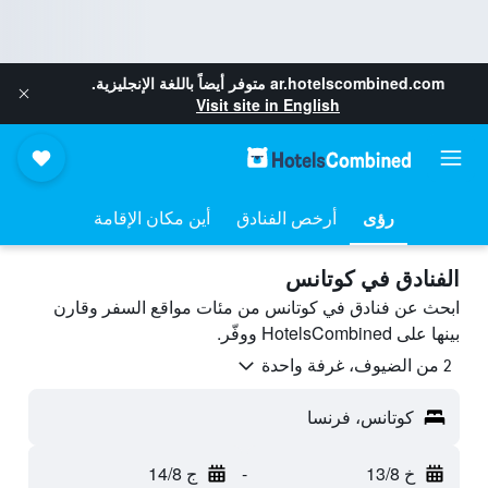
ar.hotelscombined.com
متوفر أيضاً باللغة الإنجليزية.
Visit site in English
رؤى
أرخص الفنادق
أين مكان الإقامة
الفنادق في كوتانس
ابحث عن فنادق في كوتانس من مئات مواقع السفر وقارن
بينها على HotelsCombined ووفّر.
2 من الضيوف، غرفة واحدة
كوتانس، فرنسا
خ 13/8
-
ج 14/8