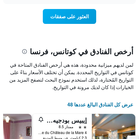
سعر
chart
محور
غرفة
Y
عند
العثور على صفقات
الذي
اقتراب
يعرض
تاريخ
متوسط
الإقامة
سعر
يتضمن
غرفة
المخطط
1
أرخص الفنادق في كوتانس، فرنسا
محور
X
لمن لديهم ميزانية محدودة، هذه هي أرخص الفنادق المتاحة في
الذي
يعرض
كوتانس في التواريخ المحددة. يمكن أن تختلف الأسعار بناءً على
عدد
التواريخ المُختارة، لذلك استخدم نموذج البحث لتصفح المزيد من
الأيام
الخيارات إذا كان لديك مرونة في التواريخ.
قبل
الإقامة
يتضمن
عرض كل الفنادق البالغ عددها 48
المخطط
التالي
إيبيس بودجيه كوتانس
1
محور
2 نجمتين
ممتاز 8.5
Y
4 Allée du Château de la Mare, كوتانس, نورماندي, فرنسا
الذي
2.3 كيلومتر عن وسط المدينة