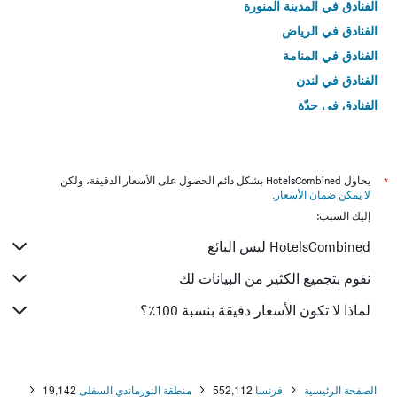
الفنادق في المدينة المنورة
الفنادق في الرياض
الفنادق في المنامة
الفنادق في لندن
الفنادق في جدّة
الفنادق في القاهرة
*
يحاول HotelsCombined بشكل دائم الحصول على الأسعار الدقيقة، ولكن
لا يمكن ضمان الأسعار
.
إليك السبب:
HotelsCombined ليس البائع
نقوم بتجميع الكثير من البيانات لك
لماذا لا تكون الأسعار دقيقة بنسبة 100٪؟
الصفحة الرئيسية
فرنسا
552,112
منطقة النورماندي السفلى
19,142