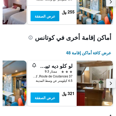
يعرض
متوسط
255 ﷼
سعر
عرض الصفقة
غرفة
أماكن إقامة أخرى في كوتانس
عرض كافة أماكن إقامة 48
لو كلو ديه تييول - دي داي هوم
3 نجوم
ممتاز 9.3
37 Route de Coutances, كوتانس, نورماندي, فرنسا
4.5 كيلومتر عن وسط المدينة
321 ﷼
عرض الصفقة