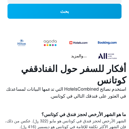
بحث
...والمزيد
أفكار للسفر حول الفنادقفي
كوتانس
استخدم نصائح HotelsCombined التي تدعمها البيانات لمساعدتك
في العثور على فندقك التالي في كوتانس.
ما هو الشهر الأرخص لحجز فندق في كوتانس؟
الشهر الأرخص لحجز فندق في كوتانس هو مايو (322 ﷼). عكس من ذلك،
فإن الشهر الأكثر تكلفة للإقامة في كوتانس هو ديسمبر (416 ﷼).