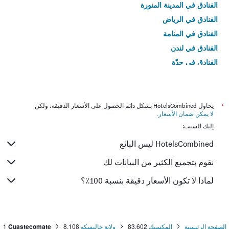
الفنادق في المدينة المنورة
الفنادق في الرياض
الفنادق في المنامة
الفنادق في لندن
الفنادق في جدّة
الفنادق في القاهرة
*
يحاول HotelsCombined بشكل دائم الحصول على الأسعار الدقيقة، ولكن
لا يمكن ضمان الأسعار
.
إليك السبب:
HotelsCombined ليس البائع
نقوم بتجميع الكثير من البيانات لك
لماذا لا تكون الأسعار دقيقة بنسبة 100٪؟
الصفحة الرئيسية
المكسيك
83,602
ولاية خاليسكو
8,108
Cuastecomate
1