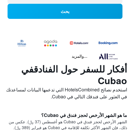
بحث
...والمزيد
أفكار للسفر حول الفنادقفي
Cubao
استخدم نصائح HotelsCombined التي تدعمها البيانات لمساعدتك
في العثور على فندقك التالي في Cubao.
ما هو الشهر الأرخص لحجز فندق في Cubao؟
الشهر الأرخص لحجز فندق في Cubao هو أغسطس (37 ﷼). عكس من
ذلك، فإن الشهر الأكثر تكلفة للإقامة في Cubao هو فبراير (389 ﷼).