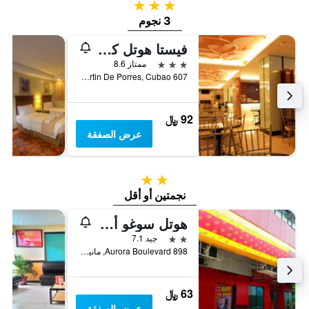
3 نجوم
3 نجوم
فيستا هوتل كيوباو
3 نجوم
ممتاز 8.6
607 Edsa, San Martin De Porres, Cubao, كويزون ستي, الفلبين
92 ﷼
عرض الصفقة
2 نجمتين
نجمتين أو أقل
هوتل سوغو أورورا بولفارد - كوباو
2 نجمتين
جيد 7.1
898 Aurora Boulevard, مانيلا, الفلبين
63 ﷼
عرض الصفقة