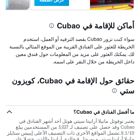
أماكن للإقامة في Cubao
سواء كنت تزور Cubao بقصد الترفيه أو العمل، استخدم
الخريطة للعثور على الفنادق القريبة من الموقع المثالي بالنسبة
لك. يمكنك العثور على مزيد من المعلومات حول فندق معين
داخل الخريطة من خلال النقر على اسمه.
حقائق حول الإقامة في Cubao، كويزون
ستي
ما أفضل الفنادق في Cubao؟
يعتبر نوفوتل مانيلا أرانيتا سيتي هوتل أحد أشهر الفنادق في
Cubao وقد حصل على تصنيف لـ 3,027 من المستخدمين يبلغ
9.1/10.تشمل المواقع الأخرى ذات التصنيف الأعلى إيبيس ستايلز
مانيلا أرانيتا سيتي و يوروتل فيفالدي آرانيتا واللذين حصلا على