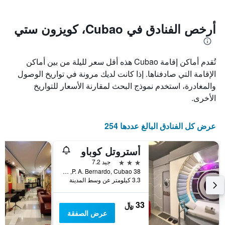
يتضمن
بالنجوم.
يتضمن
المخطط
1
المخطط
أرخص الفنادق في Cubao، كويزون ستي
1
محور
X
محور
Y
الذي
تُقدم أماكن إقامة Cubao هذه أقل سعر لليلة من بين أماكن
الذي
يعرض
عدد
يعرض
الإقامة التي صادفناها. إذا كانت لديك مرونة في تواريخ الوصول
الأيام
متوسط
والمغادرة، استخدم نموذج البحث لمقارنة الأسعار للتواريخ
قبل
سعر
الأخرى.
غرفة
الإقامة
في
يتضمن
عطلة
المخطط
عرض كل الفنادق البالغ عددها 254
نهاية
التالي
1
هذا
محور
الأسبوع
أستروتل كوباو
Y
خلال
3 نجوم
جيد 7.2
آخر
الذي
38 P. A. Bernardo, Cubao, كويزون ستي, الفلبين
3
يعرض
3.3 كيلومتر عن وسط المدينة
أيام
متوسط
سعر
33 ﷼
غرفة
عرض الصفقة