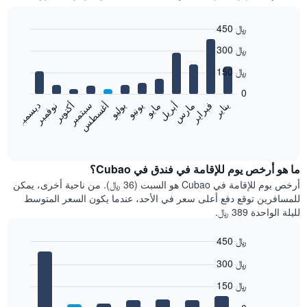
450 ﷼
Bar
Chart
300 ﷼
graphic.
chart
with
150 ﷼
12
bars.
0
فبراير
مايو
أغسطس
نوفمبر
يناير
أبريل
يوليو
أكتوبر
مارس
يونيو
سبتمبر
ديسمبر
يعرض
المخطط
End
of
التالي
interactive
متوسط
chart
سعر
ما هو أرخص يوم للإقامة في فندق في Cubao؟
غرفة
أرخص يوم للإقامة في Cubao هو السبت (36 ﷼). من ناحية أخرى، يمكن
كل
للمسافرين توقع دفع أعلى سعر في الأحد، عندما يكون السعر المتوسط
شهر
لليلة الواحدة 389 ﷼.
يتضمن
المخطط
450 ﷼
1
Bar
محور
Chart
300 ﷼
graphic.
chart
X
with
الذي
150 ﷼
7
يعرض
bars.