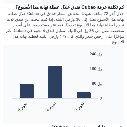
هذه
chart
محور
كم تكلفة غرفة Cubao فندق خلال عطلة نهاية هذا الأسبوع؟
الليلة
Y
الذي
خلال آخر 72 ساعة، شهدنا انخفاض أسعار فنادق في Cubao خلال عطلة
الذي
عُثر
نهاية هذا الأسبوع تصل إلى 36 ﷼في الليلة. إذا كنت تبحث عن فندق ثلاث
يعرض
عليه
نجوم لعطلة نهاية هذا الأسبوع تحديدًا، فقد عثر مستخدمونا على أسعار
متوسط
خلال
منخفضة تصل إلى 36 ﷼ في الليلة. مقابل فندق 4 نجوم في Cubao، عُثر
سعر
آخر
مؤخرًا على أرخص سعر والذي كان 179 ﷼في الليلة لعطلة نهاية هذا
غرفة
3
الأسبوع.
أيام
مع
240 ﷼
التصنيف
Bar
حسب
Chart
graphic.
chart
النجوم
160 ﷼
with
يتضمن
3
المخطط
bars.
1
80 ﷼
محور
يعرض
X
المخطط
0
التي
التالي
ن
م
ن
م
ن
م
تعرض
متوسط
4
ج
و
3
ج
و
5
ج
و
فئات
End
سعر
of
الفنادق
الغرفة
interactive
بالنجوم.
خلال
chart
يتضمن