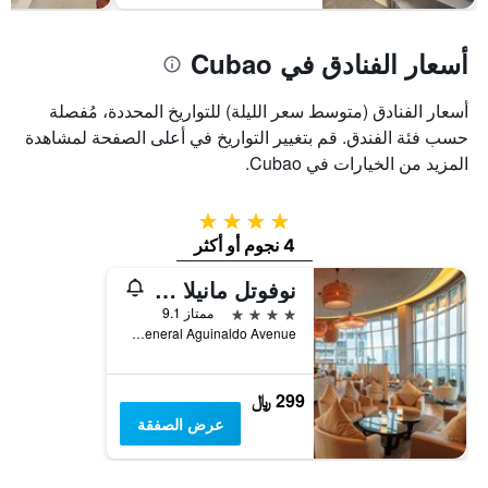
أسعار الفنادق في Cubao
أسعار الفنادق (متوسط سعر الليلة) للتواريخ المحددة، مُفصلة
حسب فئة الفندق. قم بتغيير التواريخ في أعلى الصفحة لمشاهدة
المزيد من الخيارات في Cubao.
4 نجوم
4 نجوم أو أكثر
نوفوتل مانيلا أرانيتا سيتي هوتل
4 نجوم
ممتاز 9.1
General Aguinaldo Avenue, كويزون ستي, الفلبين
299 ﷼
عرض الصفقة