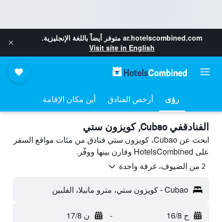
ar.hotelscombined.com
متوفر أيضاً باللغة الإنجليزية.
Visit site in English
رؤى
أرخص الفنادق
أين مكان الإقامة
الفنادقفي Cubao, كويزون ستي
ابحث عن Cubao، كويزون ستي فنادق من مئات مواقع السفر
على HotelsCombined وقارن بينها ووفّر.
2 من الضيوف، غرفة واحدة
Cubao - كويزون ستي، مترو مانيلا، الفلبين
ح 16/8
-
ن 17/8