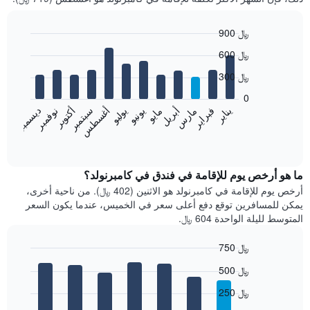
900 ﷼
Bar
Chart
600 ﷼
graphic.
chart
with
300 ﷼
12
bars.
0
فبراير
مايو
أغسطس
نوفمبر
يناير
أبريل
يوليو
أكتوبر
مارس
يونيو
سبتمبر
ديسمبر
يعرض
المخطط
End
of
التالي
interactive
متوسط
chart
سعر
ما هو أرخص يوم للإقامة في فندق في كامبرنولد؟
غرفة
أرخص يوم للإقامة في كامبرنولد هو الاثنين (402 ﷼). من ناحية أخرى،
كل
يمكن للمسافرين توقع دفع أعلى سعر في الخميس، عندما يكون السعر
شهر
المتوسط لليلة الواحدة 604 ﷼.
يتضمن
المخطط
750 ﷼
1
Bar
محور
Chart
500 ﷼
graphic.
chart
X
with
الذي
250 ﷼
7
يعرض
bars.