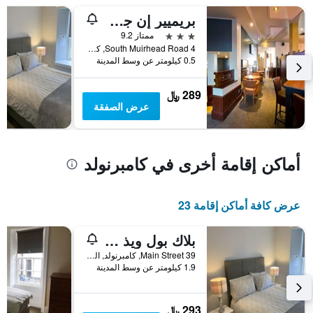
1
بريميير إن جلاسجو - كامبيرنولد
محور
Y
3 نجوم
ممتاز 9.2
الذي
4 South Muirhead Road, كامبرنولد, المملكة المتحدة
يعرض
0.5 كيلومتر عن وسط المدينة
متوسط
سعر
289 ﷼
غرفة
عرض الصفقة
أماكن إقامة أخرى في كامبرنولد
عرض كافة أماكن إقامة 23
بلاك بول ويذ روومز
39 Main Street, كامبرنولد, المملكة المتحدة
1.9 كيلومتر عن وسط المدينة
293 ﷼