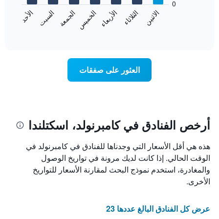
0
الشهور.
الاثنين
الثلاثاء
الأربعاء
الخميس
الجمعة
السبت
الأحد
يتضمن
يعرض
المخطط
المخطط
End
التالي
of
التالي
interactive
1
متوسط
chart
محور
سعر
Y
غرفة
العثور على صفقات
الذي
كل
يعرض
يوم
متوسط
في
سعر
الأسبوع
غرفة
يتضمن
المخطط
أرخص الفنادق في كامبرنولد، اسكتلندا
1
محور
هذه هي أقل الأسعار التي وجدناها للفنادق في كامبرنولد في
X
الذي
الوقت الحالي. إذا كانت لديك مرونة في تواريخ الوصول
يعرض
والمغادرة، استخدم نموذج البحث لمقارنة الأسعار للتواريخ
أيام
الأخرى.
الأسبوع.
يتضمن
المخطط
عرض كل الفنادق البالغ عددها 23
التالي