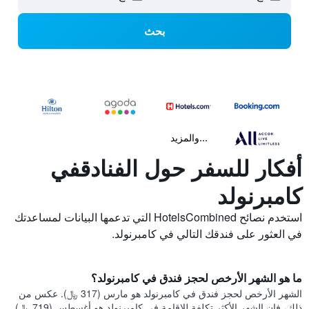
بحث
...والمزيد
أفكار للسفر حول الفنادقفي
كامبرنولد
استخدم نصائح HotelsCombined التي تدعمها البيانات لمساعدتك
في العثور على فندقك التالي في كامبرنولد.
ما هو الشهر الأرخص لحجز فندق في كامبرنولد؟
الشهر الأرخص لحجز فندق في كامبرنولد هو مارس (317 ﷼). عكس من
ذلك، فإن الشهر الأكثر تكلفة للإقامة في كامبرنولد هو أغسطس (719 ﷼).