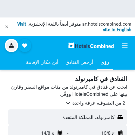
ar.hotelscombined.com
متوفر أيضاً باللغة الإنجليزية.
Visit
site in English
رؤى
أرخص الفنادق
أين مكان الإقامة
الفنادق في كامبرنولد
ابحث عن فنادق في كامبرنولد من مئات مواقع السفر وقارن
بينها على HotelsCombined ووفّر.
2 من الضيوف، غرفة واحدة
كامبرنولد، المملكة المتحدة
خ 13/8
-
ج 14/8