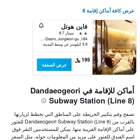
عرض كافة أماكن إقامة 8
فاين هوتل
2 نجمتين
ممتاز 8.7
184, Sanseong-Daero, Jungwon-gu, سيونغنام, كوريا الجنوبية
3.9 كيلومتر عن وسط المدينة
195 ﷼
عرض الصفقة
أماكن للإقامة في Dandaeogeori
Subway Station (Line 8)
تصفح وقم بتكبير الخريطة على المناطق التي تخطط لزيارتها
بالقرب من Dandaeogeori Subway Station (Line 8) للعثور
على أماكن الإقامة القريبة منها. يمكن للمستخدمين النقر فوق
اسم الفندق للعثور على مزيد من المعلومات حوله، مثل السعر