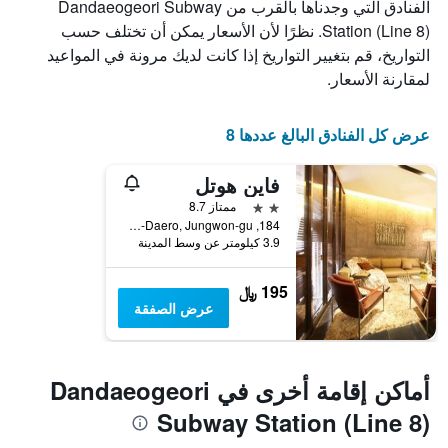
الفنادق التي وجدناها بالقرب من Dandaeogeori Subway
Station (Line 8). نظرًا لأن الأسعار يمكن أن تختلف حسب
التواريخ، قم بتغيير التواريخ إذا كانت لديك مرونة في المواعيد
لمقارنة الأسعار.
عرض كل الفنادق البالغ عددها 8
فاين هوتل
2 نجمتين
ممتاز 8.7
184, Sanseong-Daero, Jungwon-gu, سيونغنام, كوريا الجنوبية
3.9 كيلومتر عن وسط المدينة
195 ﷼
عرض الصفقة
أماكن إقامة أخرى في Dandaeogeori
Subway Station (Line 8)