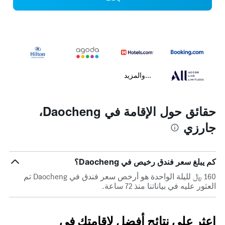
...والمزيد
حقائق حول الإقامة في Daocheng،
جارزي
كم يبلغ سعر فندق رخيص في Daocheng؟
160 ﷼ لليلة الواحدة هو أرخص سعر فندق في Daocheng تم
العثور عليه في بياناتنا منذ 72 ساعة.
اعثر على نتائج أفضل لإقامتك في