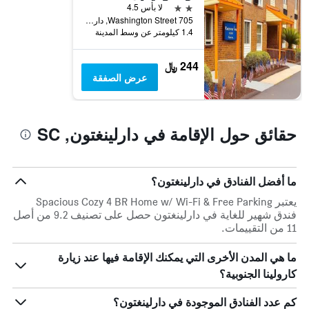
2 نجمتين
لا بأس 4.5
705 Washington Street, دارلينغتون, SC, الولايات المتحدة الأميريكية
1.4 كيلومتر عن وسط المدينة
244 ﷼
عرض الصفقة
حقائق حول الإقامة في دارلينغتون, SC
ما أفضل الفنادق في دارلينغتون؟
يعتبر Spacious Cozy 4 BR Home w/ Wi-Fi & Free Parking
فندق شهير للغاية في دارلينغتون حصل على تصنيف 9.2 من أصل
11 من التقييمات.
ما هي المدن الأخرى التي يمكنك الإقامة فيها عند زيارة
كارولينا الجنوبية؟
كم عدد الفنادق الموجودة في دارلينغتون؟