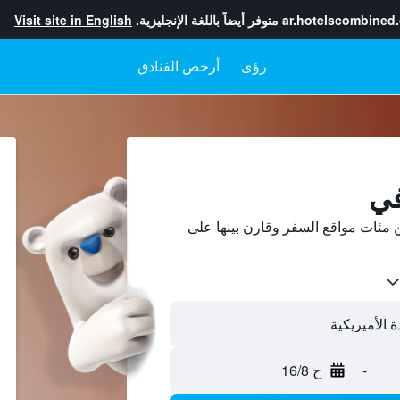
ar.hotelscombined
متوفر أيضاً باللغة الإنجليزية.
Visit site in English
رؤى
أرخص الفنادق
في
مئات مواقع السفر وقارن بينها على
-
ح 16/8