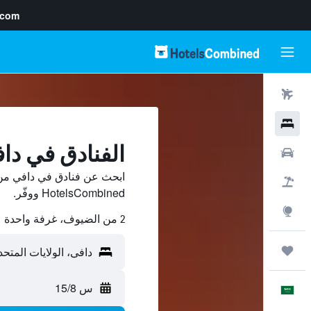
.com
رحلات طيران
فنادق
الفنادق في دا
سيارات
ابحث عن فنادق في دافي من 
حزم العروض
HotelsCombined ووفّر.
استكشاف
2 من الضيوف، غرفة واحدة
رحلات
س 15/8
العَرَبِيَّة