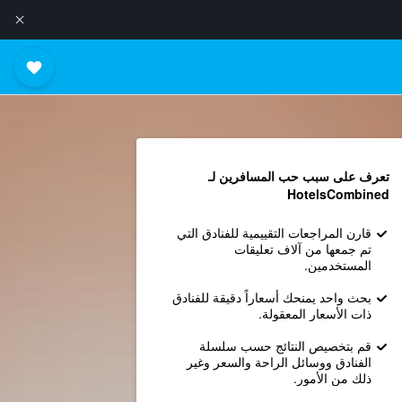
تعرف على سبب حب المسافرين لـ
HotelsCombined
قارن المراجعات التقييمية للفنادق التي
تم جمعها من آلاف تعليقات
المستخدمين.
بحث واحد يمنحك أسعاراً دقيقة للفنادق
ذات الأسعار المعقولة.
قم بتخصيص النتائج حسب سلسلة
الفنادق ووسائل الراحة والسعر وغير
ذلك من الأمور.