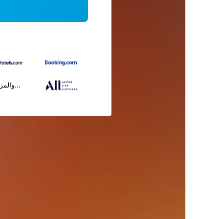
...والمز