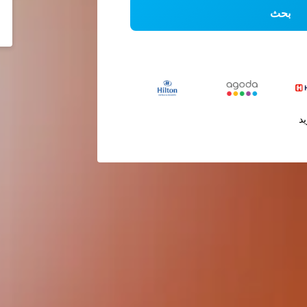
بحث
يد