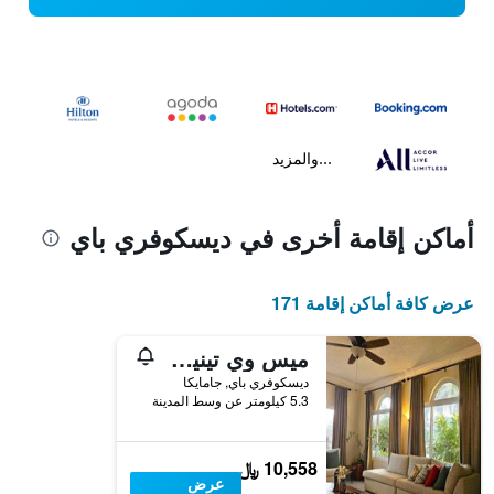
...والمزيد
أماكن إقامة أخرى في ديسكوفري باي
عرض كافة أماكن إقامة 171
ميس وي تينيس آند سبا فيلا
ديسكوفري باي, جامايكا
5.3 كيلومتر عن وسط المدينة
10,558 ﷼
عرض