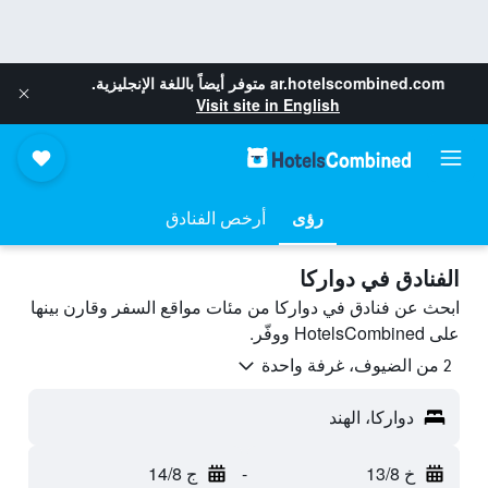
ar.hotelscombined.com
متوفر أيضاً باللغة الإنجليزية.
Visit site in English
رؤى
أرخص الفنادق
الفنادق في دواركا
ابحث عن فنادق في دواركا من مئات مواقع السفر وقارن بينها
على HotelsCombined ووفّر.
2 من الضيوف، غرفة واحدة
دواركا، الهند
خ 13/8
-
ج 14/8