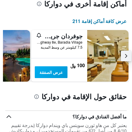
أماكن إقامة أخرى في دواركا
عرض كافة أماكن إقامة 211
جوفردان جرينز ريزورت دواركا
National Highway 8e, Baradia Village, دواركا, الهند
7.5 كيلومتر عن وسط المدينة
100 ﷼
عرض الصفقة
حقائق حول الإقامة في دواركا
ما أفضل الفنادق في دواركا؟
يعتبر كل من هاو ثورن سويتس باي ويندام دواركا (بدرجة تقييم
8.4/10 من أصل 622 من تقييمات المستخدمين) ، و دواريكاديش