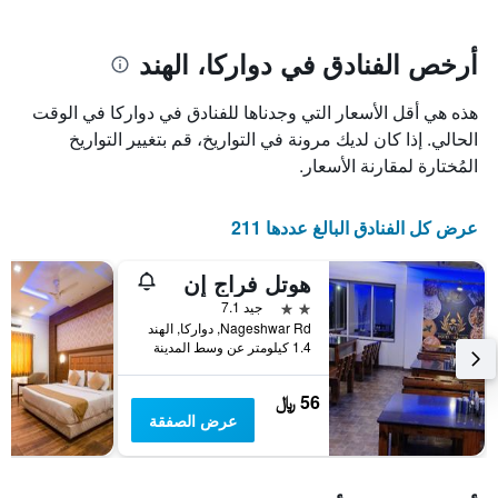
يتضمن
بالنجوم.
يتضمن
المخطط
1
المخطط
أرخص الفنادق في دواركا، الهند
1
محور
X
محور
هذه هي أقل الأسعار التي وجدناها للفنادق في دواركا في الوقت
Y
الذي
الذي
يعرض
الحالي. إذا كان لديك مرونة في التواريخ، قم بتغيير التواريخ
عدد
يعرض
المُختارة لمقارنة الأسعار.
الأيام
متوسط
قبل
سعر
غرفة
الإقامة
عرض كل الفنادق البالغ عددها 211
في
يتضمن
عطلة
المخطط
هوتل فراج إن
نهاية
التالي
1
هذا
2 نجمتين
جيد 7.1
محور
الأسبوع
Nageshwar Rd, دواركا, الهند
Y
خلال
1.4 كيلومتر عن وسط المدينة
آخر
الذي
3
يعرض
56 ﷼
أيام
متوسط
عرض الصفقة
سعر
غرفة