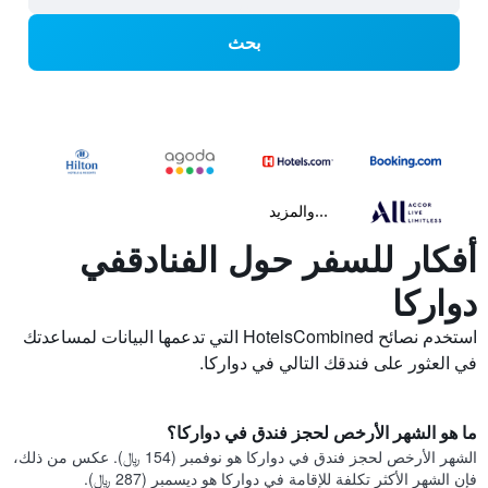
بحث
...والمزيد
أفكار للسفر حول الفنادقفي
دواركا
استخدم نصائح HotelsCombined التي تدعمها البيانات لمساعدتك
في العثور على فندقك التالي في دواركا.
ما هو الشهر الأرخص لحجز فندق في دواركا؟
الشهر الأرخص لحجز فندق في دواركا هو نوفمبر (154 ﷼). عكس من ذلك،
فإن الشهر الأكثر تكلفة للإقامة في دواركا هو ديسمبر (287 ﷼).