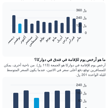
360 ﷼
Bar
Chart
240 ﷼
graphic.
chart
with
120 ﷼
12
bars.
0
فبراير
مايو
أغسطس
نوفمبر
يناير
أبريل
يوليو
أكتوبر
مارس
يونيو
سبتمبر
ديسمبر
يعرض
المخطط
End
of
التالي
interactive
متوسط
chart
سعر
ما هو أرخص يوم للإقامة في فندق في دواركا؟
غرفة
أرخص يوم للإقامة في دواركا هو الجمعة (113 ﷼). من ناحية أخرى، يمكن
كل
للمسافرين توقع دفع أعلى سعر في الاثنين، عندما يكون السعر المتوسط
شهر
لليلة الواحدة 201 ﷼.
يتضمن
المخطط
240 ﷼
1
Bar
محور
Chart
160 ﷼
graphic.
chart
X
with
الذي
80 ﷼
7
يعرض
bars.