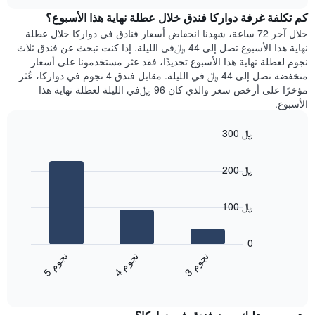
هذه
chart
محور
كم تكلفة غرفة دواركا فندق خلال عطلة نهاية هذا الأسبوع؟
الليلة
Y
الذي
خلال آخر 72 ساعة، شهدنا انخفاض أسعار فنادق في دواركا خلال عطلة
الذي
عُثر
نهاية هذا الأسبوع تصل إلى 44 ﷼في الليلة. إذا كنت تبحث عن فندق ثلاث
يعرض
عليه
نجوم لعطلة نهاية هذا الأسبوع تحديدًا، فقد عثر مستخدمونا على أسعار
متوسط
خلال
منخفضة تصل إلى 44 ﷼ في الليلة. مقابل فندق 4 نجوم في دواركا، عُثر
سعر
آخر
مؤخرًا على أرخص سعر والذي كان 96 ﷼في الليلة لعطلة نهاية هذا
غرفة
3
الأسبوع.
أيام
مع
300 ﷼
التصنيف
Bar
حسب
Chart
graphic.
chart
النجوم
200 ﷼
with
يتضمن
3
المخطط
bars.
1
100 ﷼
محور
يعرض
X
المخطط
0
التي
التالي
ن
م
ن
م
ن
م
تعرض
متوسط
4
ج
و
3
ج
و
5
ج
و
فئات
End
سعر
of
الفنادق
الغرفة
interactive
بالنجوم.
خلال
chart
يتضمن