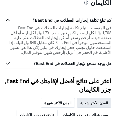
الكايمان
كم تبلغ تكلفة إيجارات العطلات في East End؟
في المتوسط ، تبلغ تكلفة إيجارات العطلات في East End
1,708 ﷼ لكل ليلة ، ولكن يعتبر سعر 1,701 ﷼ لكل ليلة أو أقل
صفقة جيدة. أرخص سعر أماكن إيجارات العطلات عثر عليه
المستخدمون مؤخراً في East End كان مقابل 648 ﷼ لليلة. إذا
استطعت حاول تجنب حجز إيجارك في يناير (لأن هذا هو الشهر
الأغلى). قم الحجز في أبريل (أرخص شهر) لتوفير المال.
هل يوجد منتجع لإيجار العطلات في East End؟
اعثر على نتائج أفضل لإقامتك في East End,
جزر الكايمان
المدن الأكثر شعبية
المدن الأكثر شهرة
بيوت عطلات في جزر الكايمان
فنادق في جزر الكايمان