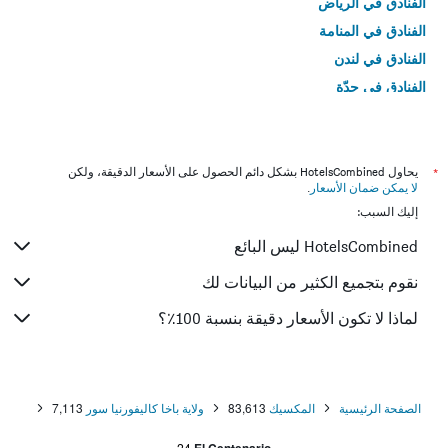
الفنادق في الرياض
الفنادق في المنامة
الفنادق في لندن
الفنادق في جدّة
الفنادق في القاهرة
*
يحاول HotelsCombined بشكل دائم الحصول على الأسعار الدقيقة، ولكن
لا يمكن ضمان الأسعار
.
إليك السبب:
HotelsCombined ليس البائع
نقوم بتجميع الكثير من البيانات لك
لماذا لا تكون الأسعار دقيقة بنسبة 100٪؟
الصفحة الرئيسية
المكسيك
83,613
ولاية باخا كاليفورنيا سور
7,113
24