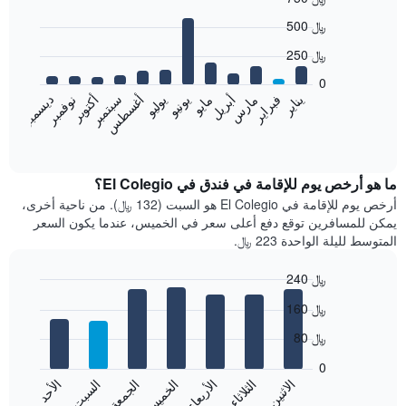
Bar
Chart
500 ﷼
graphic.
chart
with
250 ﷼
12
bars.
0
نوفمبر
فبراير
مايو
أغسطس
يناير
أبريل
يوليو
أكتوبر
مارس
يونيو
سبتمبر
ديسمبر
يعرض
المخطط
End
of
التالي
interactive
متوسط
chart
سعر
ما هو أرخص يوم للإقامة في فندق في El Colegio؟
غرفة
أرخص يوم للإقامة في El Colegio هو السبت (132 ﷼). من ناحية أخرى،
كل
يمكن للمسافرين توقع دفع أعلى سعر في الخميس، عندما يكون السعر
شهر
المتوسط لليلة الواحدة 223 ﷼.
يتضمن
المخطط
240 ﷼
1
Bar
محور
Chart
160 ﷼
graphic.
chart
X
with
الذي
80 ﷼
7
يعرض
bars.
0
الشهور.
الاثنين
الثلاثاء
الأربعاء
الخميس
الجمعة
السبت
الأحد
يتضمن
يعرض
المخطط