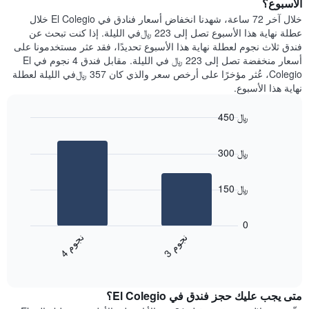
الأسبوع؟
الذي
عُثر
خلال آخر 72 ساعة، شهدنا انخفاض أسعار فنادق في El Colegio خلال
يعرض
عليه
عطلة نهاية هذا الأسبوع تصل إلى 223 ﷼في الليلة. إذا كنت تبحث عن
متوسط
خلال
فندق ثلاث نجوم لعطلة نهاية هذا الأسبوع تحديدًا، فقد عثر مستخدمونا على
سعر
آخر
أسعار منخفضة تصل إلى 223 ﷼ في الليلة. مقابل فندق 4 نجوم في El
غرفة
3
Colegio، عُثر مؤخرًا على أرخص سعر والذي كان 357 ﷼في الليلة لعطلة
أيام
نهاية هذا الأسبوع.
مع
التصنيف
450 ﷼
حسب
النجوم
Bar
Chart
graphic.
يتضمن
chart
300 ﷼
with
المخطط
2
1
bars.
محور
150 ﷼
X
يعرض
التي
المخطط
تعرض
0
التالي
فئات
ن
م
ن
م
متوسط
الفنادق
3
ج
و
4
ج
و
End
سعر
بالنجوم.
of
الغرفة
interactive
يتضمن
خلال
chart
المخطط
متى يجب عليك حجز فندق في El Colegio؟
عطلة
1
نهاية