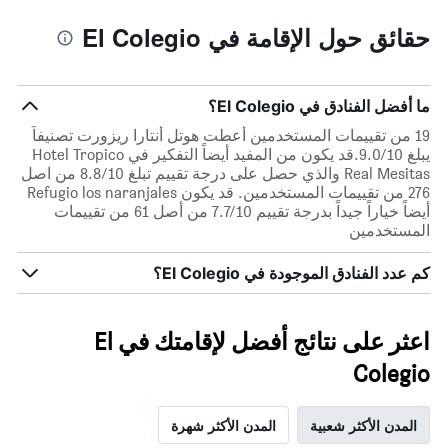
يتضمن
المخطط
1
المخطط
حقائق حول الإقامة في El Colegio
1
محور
X
محور
Y
الذي
الذي
يعرض
ما أفضل الفنادق في El Colegio؟
عدد
يعرض
19 من تقييمات المستخدمين أعطت هوتل أنتارا ريزورت تصنيفاً
الأيام
متوسط
يبلغ 9.0/10.قد يكون من المفيد أيضاً التفكير في Hotel Tropico
قبل
سعر
Real Mesitas والذي حصل على درجة تقييم تبلغ 8.8/10 من اصل
غرفة
الإقامة
276 من تقييمات المستخدمين. قد يكون Refugio los naranjales
في
يتضمن
أيضاً خياراً جيداً بدرجة تقييم 7.7/10 من أصل 61 من تقييمات
عطلة
المخطط
المستخدمين
نهاية
التالي
1
هذا
كم عدد الفنادق الموجودة في El Colegio؟
محور
الأسبوع
Y
خلال
آخر
الذي
3
يعرض
اعثر على نتائج أفضل لإقامتك في El
أيام
متوسط
سعر
Colegio
غرفة
المدن الأكثر شعبية
المدن الأكثر شهرة