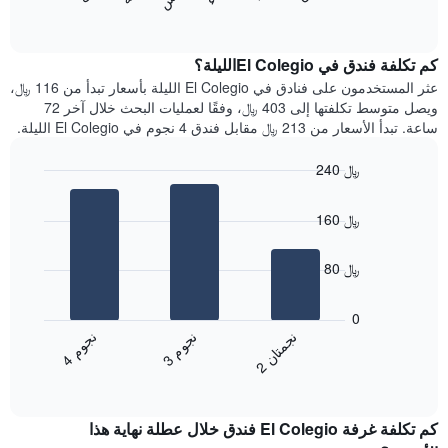
المخطط
End
التالي
of
التالي
interactive
1
متوسط
chart
محور
سعر
كم تكلفة فندق في El Colegioالليلة؟
Y
غرفة
عثر المستخدمون على فنادق في El Colegio الليلة بأسعار تبدأ من 116 ﷼،
الذي
كل
ويصل متوسط تكلفتها إلى 403 ﷼، وفقًا لعمليات البحث خلال آخر 72
يعرض
يوم
ساعة. تبدأ الأسعار من 213 ﷼ مقابل فندق 4 نجوم في El Colegio الليلة.
متوسط
في
سعر
الأسبوع
240 ﷼
غرفة
يتضمن
Bar
المخطط
Chart
graphic.
chart
1
160 ﷼
with
محور
3
X
bars.
80 ﷼
الذي
يعرض
يعرض
أيام
المخطط
0
الأسبوع.
التالي
ن
م
ن
ن
ن
م
يتضمن
متوسط
3
ج
و
4
ج
و
2
ج
م
ت
ا
المخطط
End
سعر
of
التالي
الغرفة
interactive
1
هذه
chart
محور
كم تكلفة غرفة El Colegio فندق خلال عطلة نهاية هذا
الليلة
Y
الذي