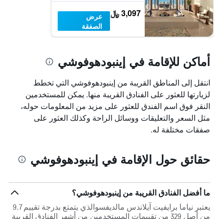
3,097 ﷼
عرض
الصفقة
أماكن للإقامة في إينبودهوفوشي
انتقل إلى المناطق القريبة من إينبودهوفوشي التي تخطط
لزيارتها للعثور على الفنادق القريبة منها. يمكن للمستخدمين
النقر فوق اسم الفندق للعثور على مزيد من المعلومات حوله،
مثل السعر والتعليقات ووسائل الراحة وكذلك العثور على
صفقات مختلفة له.
حقائق حول الإقامة في إينبودهوفوشي
ما أفضل الفنادق القريبة من إينبودهوفوشي؟
يعتبر نياما برايفيت آيلاندس مالديفسوالذي يتمتع بدرجة تقييم 9.7
من أصل 329 من تقييمات المستخدمين من أشهر الفنادق القريبة