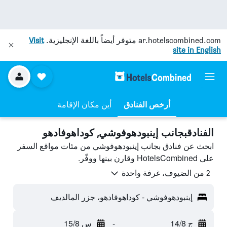
ar.hotelscombined.com
متوفر أيضاً باللغة الإنجليزية.
Visit
site in English
أرخص الفنادق
أين مكان الإقامة
الفنادقبجانب إينبودهوفوشي, كوداهوفادهو
ابحث عن فنادق بجانب إينبودهوفوشي من مئات مواقع السفر
على HotelsCombined وقارن بينها ووفّر.
2 من الضيوف، غرفة واحدة
إينبودهوفوشي - كوداهوفادهو، جزر المالديف
ج 14/8
-
س 15/8