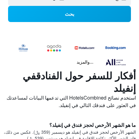
بحث
...والمزيد
أفكار للسفر حول الفنادقفي
إنفيلد
استخدم نصائح HotelsCombined التي تدعمها البيانات لمساعدتك
في العثور على فندقك التالي في إنفيلد.
ما هو الشهر الأرخص لحجز فندق في إنفيلد؟
الشهر الأرخص لحجز فندق في إنفيلد هو ديسمبر (359 ﷼). عكس من ذلك،
فإن الشهر الأكثر تكلفة للإقامة في إنفيلد هو سبتمبر (539 ﷼).