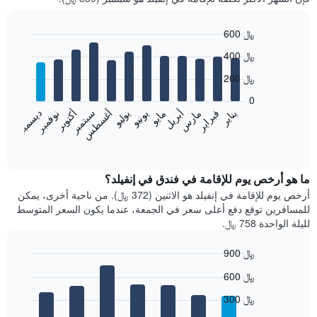
600 ﷼
Bar
Chart
400 ﷼
graphic.
chart
with
200 ﷼
12
bars.
0
فبراير
مايو
أغسطس
نوفمبر
يناير
أبريل
يوليو
أكتوبر
مارس
يونيو
سبتمبر
ديسمبر
يعرض
المخطط
End
of
التالي
interactive
متوسط
chart
سعر
ما هو أرخص يوم للإقامة في فندق في إنفيلد؟
غرفة
أرخص يوم للإقامة في إنفيلد هو الاثنين (372 ﷼). من ناحية أخرى، يمكن
كل
للمسافرين توقع دفع أعلى سعر في الجمعة، عندما يكون السعر المتوسط
شهر
لليلة الواحدة 758 ﷼.
يتضمن
المخطط
900 ﷼
1
Bar
محور
Chart
600 ﷼
graphic.
chart
X
with
الذي
300 ﷼
7
يعرض
bars.