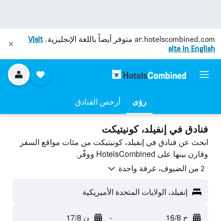
ar.hotelscombined.com
متوفر أيضاً باللغة الإنجليزية.
Visit
site in English
رؤى
أرخص الفنادق
فنادق في إنفيلد، كونيتيكت
ابحث عن فنادق في إنفيلد، كونيتيكت من مئات مواقع السفر
وقارن بينها على HotelsCombined ووفّر.
2 من الضيوف، غرفة واحدة
إنفيلد، الولايات المتحدة الأميريكية
ح 16/8
-
ن 17/8