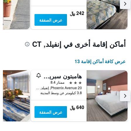
يعرض
متوسط
242 ﷼
سعر
عرض الصفقة
غرفة
أماكن إقامة أخرى في إنفيلد, CT
عرض كافة أماكن إقامة 13
هامبتون سبرينجفيلد ساوث انفيلد
3 نجوم
ممتاز 8.4
20 Phoenix Avenue, إنفيلد, CT, الولايات المتحدة الأميريكية
3.8 كيلومتر عن وسط المدينة
640 ﷼
عرض الصفقة