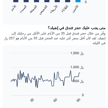
0
الشهور.
الاثنين
الثلاثاء
الأربعاء
الخميس
الجمعة
السبت
الأحد
يتضمن
يعرض
المخطط
المخطط
End
التالي
of
التالي
interactive
1
متوسط
chart
محور
سعر
متى يجب عليك حجز فندق في إنفيلد؟
Y
غرفة
وفّر من خلال حجز فندق قبل 35 من الأيام على الأقل من رحلتك إلى
الذي
كل
إنفيلد. لقد كان أقل سعر عُثر عليه عند الحجز قبل 35 من الأيام هو 257 ﷼
يعرض
يوم
في الليلة.
متوسط
في
سعر
الأسبوع
1,500 ﷼
غرفة
يتضمن
Line
المخطط
Chart
graphic.
chart
1
with
1,000 ﷼
محور
90
X
data
الذي
points.
500 ﷼
يعرض
أيام
يعرض
الأسبوع.
المخطط
0
يتضمن
التالي
60
90
30
المخطط
كيفية
End
of
التالي
تغير
interactive