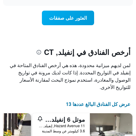
1
سعر
chart
محور
غرفة
Y
عند
العثور على صفقات
الذي
اقتراب
يعرض
تاريخ
متوسط
الإقامة
سعر
يتضمن
غرفة
المخطط
1
أرخص الفنادق في إنفيلد, CT
محور
X
لمن لديهم ميزانية محدودة، هذه هي أرخص الفنادق المتاحة في
الذي
يعرض
إنفيلد في التواريخ المحددة. إذا كانت لديك مرونة في تواريخ
عدد
الوصول والمغادرة، استخدم نموذج البحث لمقارنة الأسعار
الأيام
للتواريخ الأخرى.
قبل
الإقامة
يتضمن
عرض كل الفنادق البالغ عددها 13
المخطط
التالي
موتل 6 إنفيلد، كونيتيكت - هارتفورد
1
محور
11 Hazard Avenue, إنفيلد, CT, الولايات المتحدة الأميريكية
Y
3.6 كيلومتر عن وسط المدينة
الذي