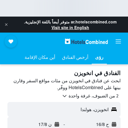
ar.hotelscombined.com
متوفر أيضاً باللغة الإنجليزية.
Visit site in English
رؤى
أرخص الفنادق
أين مكان الإقامة
الفنادق في انخويزن
ابحث عن فنادق في انخويزن من مئات مواقع السفر وقارن
بينها على HotelsCombined ووفّر.
2 من الضيوف، غرفة واحدة
انخويزن، هولندا
ح 16/8
-
ن 17/8