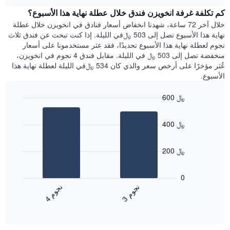
هذه
chart
محور
كم تكلفة غرفة انخويزن فندق خلال عطلة نهاية هذا الأسبوع؟
الليلة
Y
الذي
خلال آخر 72 ساعة، شهدنا انخفاض أسعار فنادق في انخويزن خلال عطلة
الذي
عُثر
نهاية هذا الأسبوع تصل إلى 503 ﷼في الليلة. إذا كنت تبحث عن فندق ثلاث
يعرض
عليه
نجوم لعطلة نهاية هذا الأسبوع تحديدًا، فقد عثر مستخدمونا على أسعار
متوسط
خلال
منخفضة تصل إلى 503 ﷼ في الليلة. مقابل فندق 4 نجوم في انخويزن،
سعر
آخر
عُثر مؤخرًا على أرخص سعر والذي كان 534 ﷼في الليلة لعطلة نهاية هذا
غرفة
3
الأسبوع.
أيام
مع
600 ﷼
التصنيف
Bar
حسب
Chart
graphic.
chart
النجوم
400 ﷼
with
يتضمن
2
المخطط
bars.
1
200 ﷼
محور
يعرض
X
المخطط
0
التي
التالي
ن
م
ن
م
تعرض
متوسط
3
ج
و
4
ج
و
فئات
End
سعر
of
الفنادق
الغرفة
interactive
بالنجوم.
خلال
chart
يتضمن