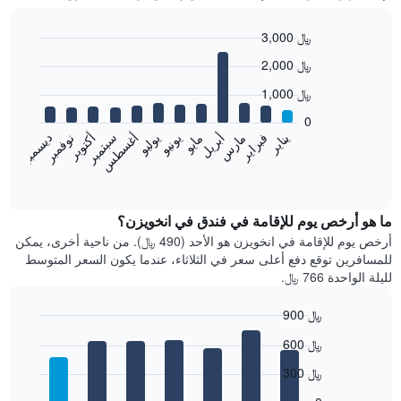
3,000 ﷼
Bar
Chart
2,000 ﷼
graphic.
chart
with
1,000 ﷼
12
bars.
0
فبراير
مايو
أغسطس
نوفمبر
يناير
أبريل
يوليو
أكتوبر
مارس
يونيو
سبتمبر
ديسمبر
يعرض
المخطط
End
of
التالي
interactive
متوسط
chart
سعر
ما هو أرخص يوم للإقامة في فندق في انخويزن؟
غرفة
أرخص يوم للإقامة في انخويزن هو الأحد (490 ﷼). من ناحية أخرى، يمكن
كل
للمسافرين توقع دفع أعلى سعر في الثلاثاء، عندما يكون السعر المتوسط
شهر
لليلة الواحدة 766 ﷼.
يتضمن
المخطط
900 ﷼
1
Bar
محور
Chart
600 ﷼
graphic.
chart
X
with
الذي
300 ﷼
7
يعرض
bars.