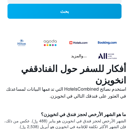
بحث
...والمزيد
أفكار للسفر حول الفنادقفي
انخويزن
استخدم نصائح HotelsCombined التي تدعمها البيانات لمساعدتك
في العثور على فندقك التالي في انخويزن.
ما هو الشهر الأرخص لحجز فندق في انخويزن؟
الشهر الأرخص لحجز فندق في انخويزن هو يناير (488 ﷼). عكس من ذلك،
فإن الشهر الأكثر تكلفة للإقامة في انخويزن هو أبريل (2,538 ﷼).