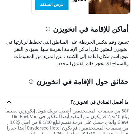
بالنجوم.
عرض الصفقة
يتضمن
المخطط
1
محور
أماكن للإقامة في انخويزن
Y
الذي
تصفح وقم بتكبير الخريطة على المناطق التي تخطط لزيارتها في
يعرض
متوسط
انخويزن للعثور على أماكن الإقامة القريبة منها. سيؤدي النقر
سعر
فوق اسم مكان إقامة إلى الكشف عن المزيد من المعلومات
غرفة
والسماح لك بحجز ذلك الفندق المحدد.
في
عطلة
نهاية
حقائق حول الإقامة في انخويزن
هذا
الأسبوع
خلال
آخر
ما أفضل الفنادق في انخويزن؟
3
أيام
587 من تقييمات المستخدمين أعطت بوتيك هوتل إنكويزين تصنيفاً
يبلغ 7.3/10.قد يكون من المفيد أيضاً التفكير في Die Port Van
Cleve والذي حصل على درجة تقييم تبلغ 8.1/10 من اصل 1,625
من تقييمات المستخدمين. قد يكون Suydersee Hotel أيضاً خياراً
جيداً بدرجة تقييم 8.1/10 من أصل 1,045 من تقييمات