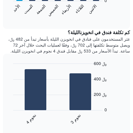
0
الشهور.
الاثنين
الثلاثاء
الأربعاء
الخميس
الجمعة
السبت
الأحد
يتضمن
يعرض
المخطط
المخطط
End
التالي
of
التالي
interactive
1
متوسط
chart
محور
سعر
كم تكلفة فندق في انخويزنالليلة؟
Y
غرفة
عثر المستخدمون على فنادق في انخويزن الليلة بأسعار تبدأ من 482 ﷼،
الذي
كل
ويصل متوسط تكلفتها إلى 702 ﷼، وفقًا لعمليات البحث خلال آخر 72
يعرض
يوم
ساعة. تبدأ الأسعار من 533 ﷼ مقابل فندق 4 نجوم في انخويزن الليلة.
متوسط
في
سعر
الأسبوع
600 ﷼
غرفة
يتضمن
Bar
المخطط
Chart
graphic.
chart
1
400 ﷼
with
محور
2
X
bars.
الذي
200 ﷼
يعرض
يعرض
أيام
المخطط
0
الأسبوع.
التالي
ن
م
ن
م
يتضمن
متوسط
3
ج
و
4
ج
و
المخطط
End
سعر
of
التالي
الغرفة
interactive
1