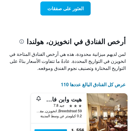
عطلة
المخطط
نهاية
العثور على صفقات
1
هذا
محور
الأسبوع
Y
الذي
الذي
عُثر
يعرض
عليه
متوسط
خلال
أرخص الفنادق في انخويزن، هولندا
سعر
آخر
الغرفة
3
لمن لديهم ميزانية محدودة، هذه هي أرخص الفنادق المتاحة في
هذه
أيام
الليلة
انخويزن في التواريخ المحددة. عادةً ما تتفاوت الأسعار بناءً على
مع
الذي
التصنيف
التواريخ المختارة وتصنيف نجوم الفندق وموقعه.
عُثر
حسب
عليه
النجوم
خلال
يتضمن
عرض كل الفنادق البالغ عددها 110
آخر
المخطط
3
1
هيت وابن فان إنكويزين
أيام
محور
3 نجوم
جيد 7.8
X
Breedstraat 59, انخويزن, مقاطعة شمال هولندا, هولندا
الذي
0.2 كيلومتر عن وسط المدينة
يعرض
فئات
الفنادق
556 ﷼