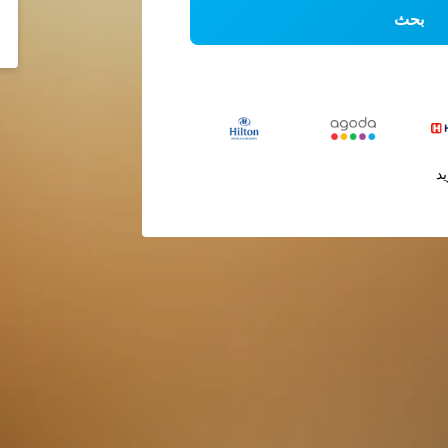
بحث
يد