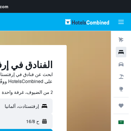
.com
رحلات طيران
فنادق
الفنادق في إر
سيارات
ابحث عن فنادق في إرفتستاد
حزم العروض
على HotelsCombined ووفّر.
استكشاف
2 من الضيوف، غرفة واحدة
رحلات
ح 16/8
العَرَبِيَّة