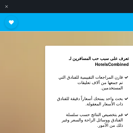
تعرف على سبب حب المسافرين لـ
HotelsCombined
قارن المراجعات التقييمية للفنادق التي
تم جمعها من آلاف تعليقات
المستخدمين.
بحث واحد يمنحك أسعاراً دقيقة للفنادق
ذات الأسعار المعقولة.
قم بتخصيص النتائج حسب سلسلة
الفنادق ووسائل الراحة والسعر وغير
ذلك من الأمور.