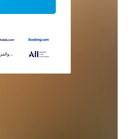
...والمز