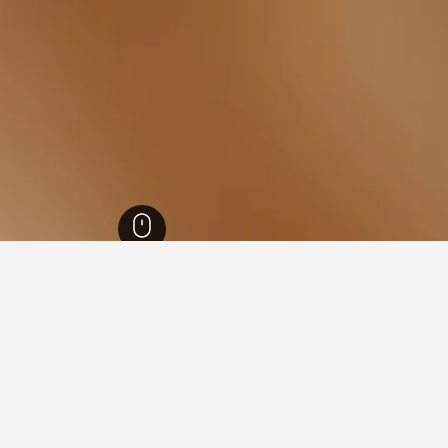
ل الراين وستفاليا
23,316
إرفتستادت
26
 في إرفتستادت