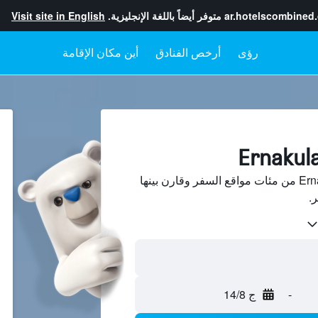
ar.hotelscombined
متوفر أيضاً باللغة الإنجليزية.
Visit site in English
رؤى
أرخص الفنادق
أين مكان الإقامة
ابحث عن فنادق في Ernakulam من مئات مواقع السفر وقارن بينها
-
ج 14/8