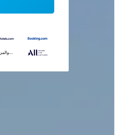
...والمز