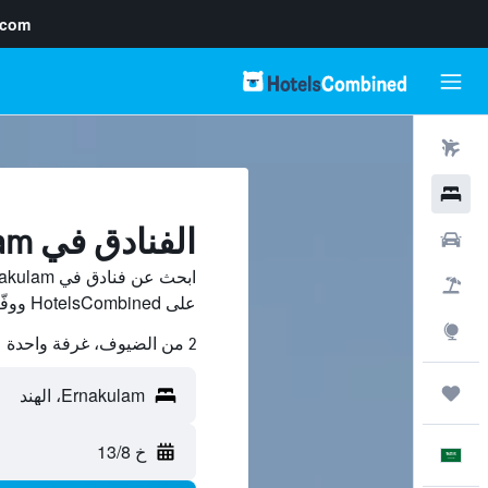
.com
رحلات طيران
فنادق
الفنادق في Ernakulam
سيارات
حزم العروض
على HotelsCombined ووفّر.
استكشاف
2 من الضيوف، غرفة واحدة
رحلات
خ 13/8
العَرَبِيَّة