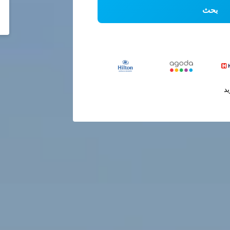
بحث
يد