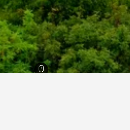
ماروم-إستركوم
357
اسزترغوم
109
اسزترغوم
59
 في اسزترغوم