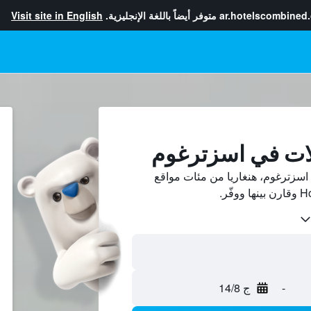
ar.hotelscombined
متوفر أيضاً باللغة الإنجليزية.
Visit site in English
لات في اسزترغوم
سزترغوم، هنغاريا من مئات مواقع
-
ج 14/8