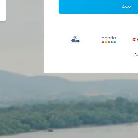
بحث
يد