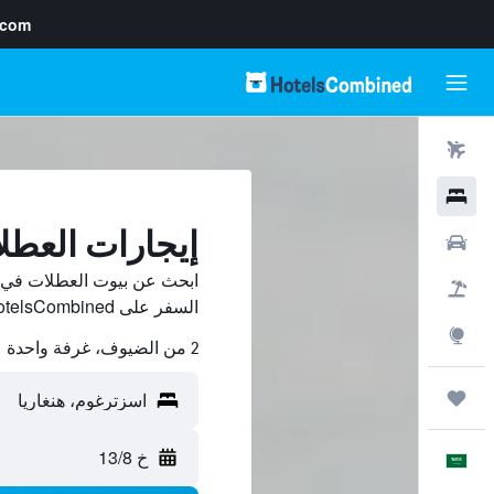
.com
رحلات طيران
فنادق
إيجارات العط
سيارات
ابحث عن بيوت العطلات في ا
حزم العروض
السفر على HotelsCombined وقارن بينها ووفّر.
استكشاف
2 من الضيوف، غرفة واحدة
رحلات
خ 13/8
العَرَبِيَّة