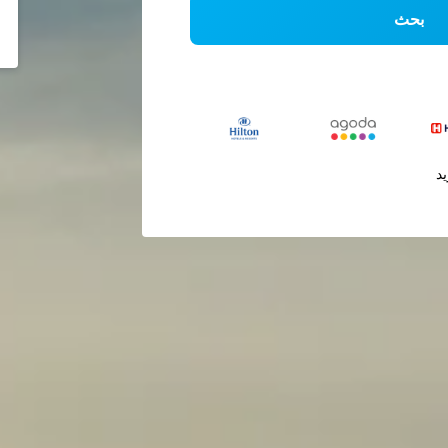
بحث
يد