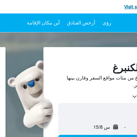
Visit 
رؤى
أرخص الفنادق
أين مكان الإقامة
كنبرغ
 من مئات مواقع السفر وقارن بينها
-
س 15/8