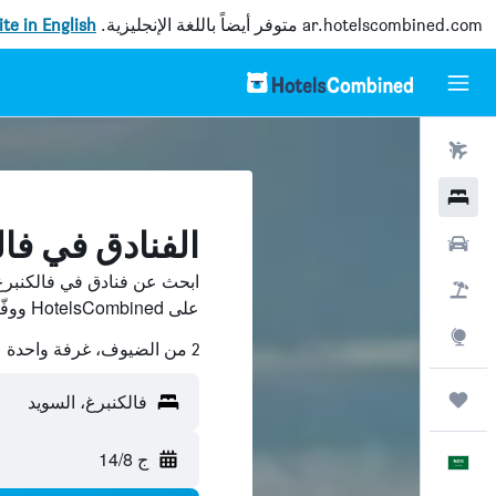
ar.hotelscombined.com
متوفر أيضاً باللغة الإنجليزية.
site in English
رحلات طيران
فنادق
الفنادق في فال
سيارات
ابحث عن فنادق في فالكنبرغ
حزم العروض
على HotelsCombined ووفّر.
استكشاف
2 من الضيوف، غرفة واحدة
رحلات
فالكنبرغ، السويد
ج 14/8
العَرَبِيَّة