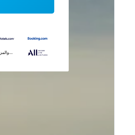
...والمز