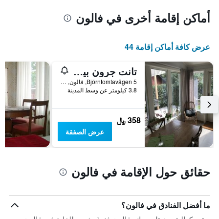
أماكن إقامة أخرى في فالون
عرض كافة أماكن إقامة 44
تانت جرون بيد آند بريكفاست
Björntomtavägen 5, فالون, دالارنا, السويد
3.8 كيلومتر عن وسط المدينة
358 ﷼
عرض الصفقة
حقائق حول الإقامة في فالون
ما أفضل الفنادق في فالون؟