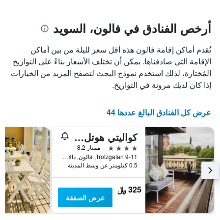
يتضمن
بالنجوم.
يتضمن
المخطط
1
المخطط
أرخص الفنادق في فالون، السويد
1
محور
X
محور
تُقدم أماكن إقامة فالون هذه أقل سعر لليلة من بين أماكن
Y
الذي
الذي
يعرض
الإقامة التي صادفناها. يمكن أن تختلف الأسعار بناءً على التواريخ
عدد
يعرض
المُختارة، لذلك استخدم نموذج البحث لتصفح المزيد من الخيارات
الأيام
متوسط
إذا كان لديك مرونة في التواريخ.
قبل
سعر
غرفة
الإقامة
في
يتضمن
عرض كل الفنادق البالغ عددها 44
عطلة
المخطط
نهاية
التالي
كواليتي هوتل جراند فالون
1
هذا
محور
الأسبوع
4 نجوم
ممتاز 8.2
Y
خلال
Trotzgatan 9-11, فالون, دالارنا, السويد
آخر
الذي
0.5 كيلومتر عن وسط المدينة
3
يعرض
أيام
متوسط
325 ﷼
سعر
عرض الصفقة
غرفة