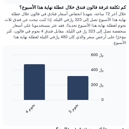
هذه
chart
محور
كم تكلفة غرفة فالون فندق خلال عطلة نهاية هذا الأسبوع؟
الليلة
Y
الذي
خلال آخر 72 ساعة، شهدنا انخفاض أسعار فنادق في فالون خلال عطلة
الذي
عُثر
نهاية هذا الأسبوع تصل إلى 323 ﷼في الليلة. إذا كنت تبحث عن فندق ثلاث
يعرض
عليه
نجوم لعطلة نهاية هذا الأسبوع تحديدًا، فقد عثر مستخدمونا على أسعار
متوسط
خلال
منخفضة تصل إلى 323 ﷼ في الليلة. مقابل فندق 4 نجوم في فالون، عُثر
سعر
آخر
مؤخرًا على أرخص سعر والذي كان 480 ﷼في الليلة لعطلة نهاية هذا
غرفة
3
الأسبوع.
أيام
مع
600 ﷼
التصنيف
Bar
حسب
Chart
graphic.
chart
النجوم
400 ﷼
with
يتضمن
2
المخطط
bars.
1
200 ﷼
محور
يعرض
X
المخطط
0
التي
التالي
ن
م
ن
م
تعرض
متوسط
3
ج
و
4
ج
و
فئات
End
سعر
of
الفنادق
الغرفة
interactive
بالنجوم.
خلال
chart
يتضمن