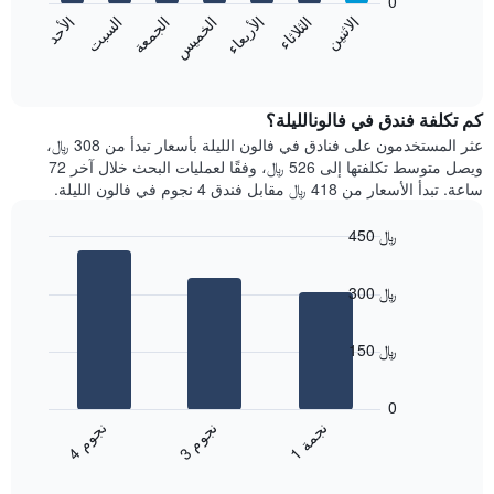
0
الشهور.
الاثنين
الثلاثاء
الأربعاء
الخميس
الجمعة
السبت
الأحد
يتضمن
يعرض
المخطط
المخطط
End
التالي
of
التالي
interactive
1
متوسط
chart
محور
سعر
كم تكلفة فندق في فالونالليلة؟
Y
غرفة
عثر المستخدمون على فنادق في فالون الليلة بأسعار تبدأ من 308 ﷼،
الذي
كل
ويصل متوسط تكلفتها إلى 526 ﷼، وفقًا لعمليات البحث خلال آخر 72
يعرض
يوم
ساعة. تبدأ الأسعار من 418 ﷼ مقابل فندق 4 نجوم في فالون الليلة.
متوسط
في
سعر
الأسبوع
450 ﷼
غرفة
يتضمن
Bar
المخطط
Chart
graphic.
chart
1
300 ﷼
with
محور
3
X
bars.
الذي
150 ﷼
يعرض
يعرض
أيام
المخطط
0
الأسبوع.
التالي
ن
م
ن
ة
ن
م
يتضمن
متوسط
3
ج
و
1
ج
م
4
ج
و
المخطط
End
سعر
of
التالي
الغرفة
interactive
1