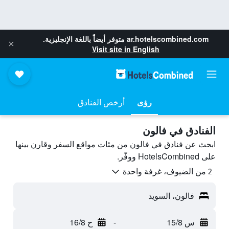
ar.hotelscombined.com
متوفر أيضاً باللغة الإنجليزية.
Visit site in English
رؤى
أرخص الفنادق
الفنادق في فالون
ابحث عن فنادق في فالون من مئات مواقع السفر وقارن بينها
على HotelsCombined ووفّر.
2 من الضيوف، غرفة واحدة
فالون، السويد
س 15/8
-
ح 16/8