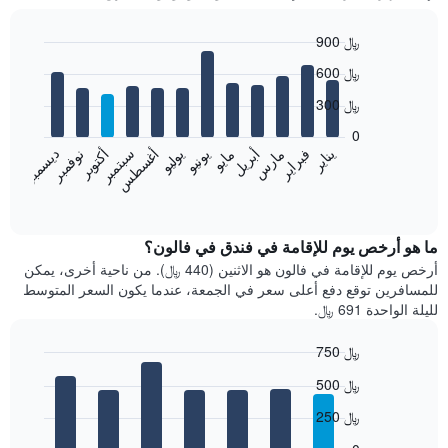
900 ﷼
Bar
Chart
600 ﷼
graphic.
chart
with
300 ﷼
12
bars.
0
فبراير
مايو
أغسطس
نوفمبر
يناير
أبريل
يوليو
أكتوبر
مارس
يونيو
سبتمبر
ديسمبر
يعرض
المخطط
End
of
التالي
interactive
متوسط
chart
سعر
ما هو أرخص يوم للإقامة في فندق في فالون؟
غرفة
أرخص يوم للإقامة في فالون هو الاثنين (440 ﷼). من ناحية أخرى، يمكن
كل
للمسافرين توقع دفع أعلى سعر في الجمعة، عندما يكون السعر المتوسط
شهر
لليلة الواحدة 691 ﷼.
يتضمن
المخطط
750 ﷼
1
Bar
محور
Chart
500 ﷼
graphic.
chart
X
with
الذي
250 ﷼
7
يعرض
bars.