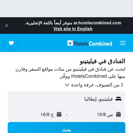
ar.hotelscombined.com
متوفر أيضاً باللغة الإنجليزية.
Visit site in English
الفنادق في فيليتينو
ابحث عن فنادق في فيليتينو من مئات مواقع السفر وقارن
بينها على HotelsCombined ووفّر.
2 من الضيوف، غرفة واحدة
فيليتينو، إيطاليا
س 15/8
-
ح 16/8
بحث