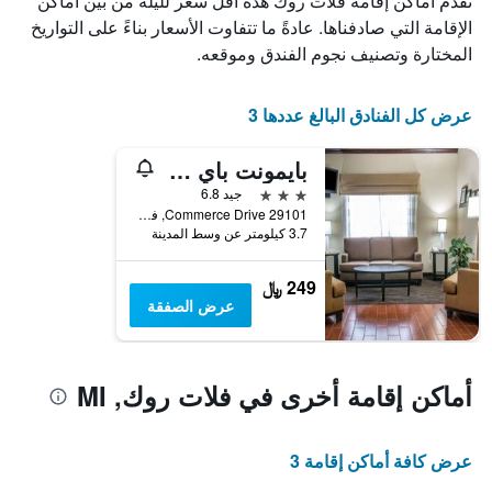
تُقدم أماكن إقامة فلات روك هذه أقل سعر لليلة من بين أماكن
X
الذي
الإقامة التي صادفناها. عادةً ما تتفاوت الأسعار بناءً على التواريخ
يعرض
المختارة وتصنيف نجوم الفندق وموقعه.
أيام
الأسبوع.
يتضمن
عرض كل الفنادق البالغ عددها 3
المخطط
التالي
بايمونت باي ويندام فلات روك
1
محور
3 نجوم
جيد 6.8
Y
29101 Commerce Drive, فلات روك, MI, الولايات المتحدة الأميريكية
الذي
3.7 كيلومتر عن وسط المدينة
يعرض
متوسط
249 ﷼
سعر
عرض الصفقة
غرفة
أماكن إقامة أخرى في فلات روك, MI
عرض كافة أماكن إقامة 3