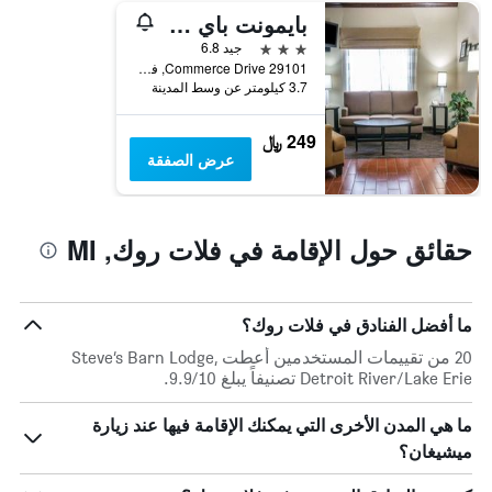
بايمونت باي ويندام فلات روك
3 نجوم
جيد 6.8
29101 Commerce Drive, فلات روك, MI, الولايات المتحدة الأميريكية
3.7 كيلومتر عن وسط المدينة
249 ﷼
عرض الصفقة
حقائق حول الإقامة في فلات روك, MI
ما أفضل الفنادق في فلات روك؟
20 من تقييمات المستخدمين أعطت Steve’s Barn Lodge,
Detroit River/Lake Erie تصنيفاً يبلغ 9.9/10.
ما هي المدن الأخرى التي يمكنك الإقامة فيها عند زيارة
ميشيغان؟