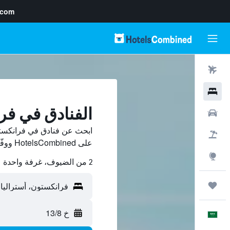
.com
رحلات طيران
فنادق
الفنادق في فر
سيارات
ابحث عن فنادق في فرانكستو
حزم العروض
على HotelsCombined ووفّر.
استكشاف
2 من الضيوف، غرفة واحدة
رحلات
خ 13/8
العَرَبِيَّة