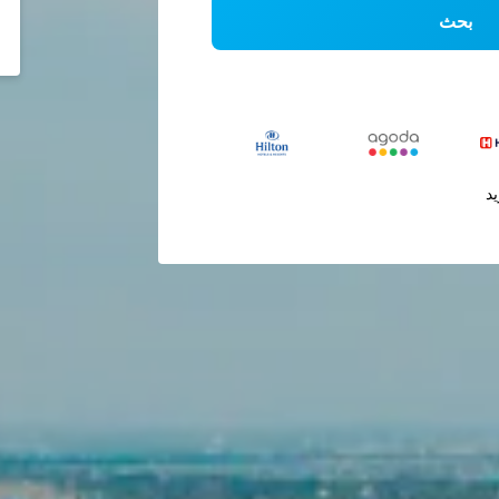
بحث
يد