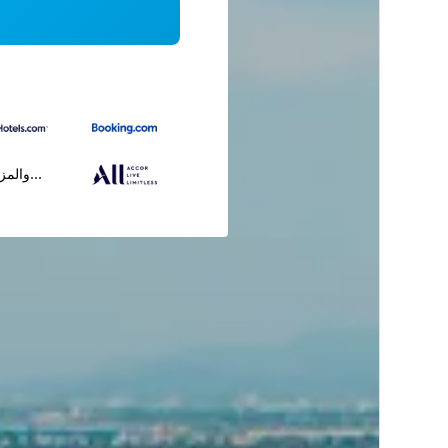
...والمز