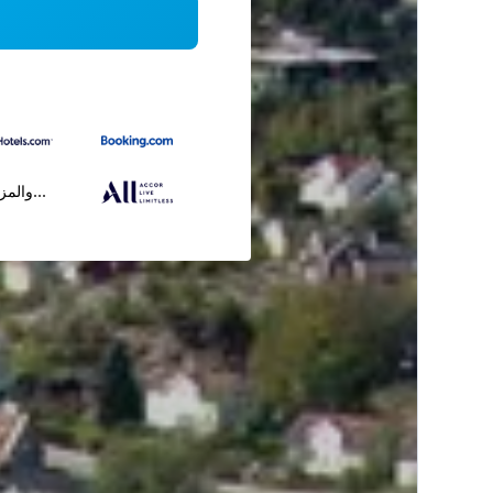
...والمز