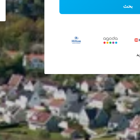
بحث
يد