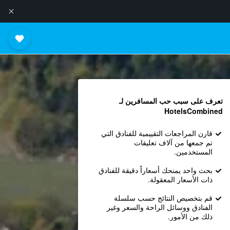
تعرف على سبب حب المسافرين لـ
HotelsCombined
قارن المراجعات التقييمية للفنادق التي
تم جمعها من آلاف تعليقات
المستخدمين.
بحث واحد يمنحك أسعاراً دقيقة للفنادق
ذات الأسعار المعقولة.
قم بتخصيص النتائج حسب سلسلة
الفنادق ووسائل الراحة والسعر وغير
ذلك من الأمور.