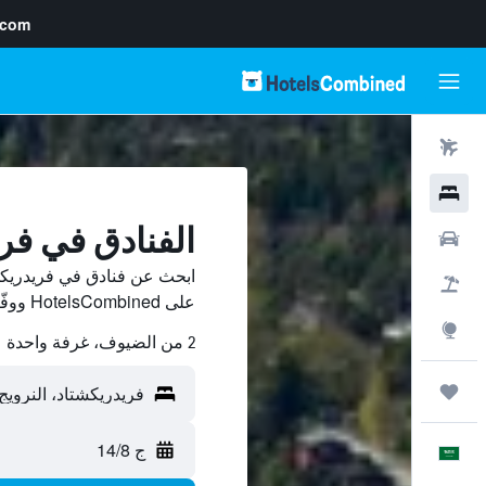
.com
رحلات طيران
فنادق
الفنادق في فر
سيارات
ابحث عن فنادق في فريدريكش
حزم العروض
على HotelsCombined ووفّر.
استكشاف
2 من الضيوف، غرفة واحدة
رحلات
ج 14/8
العَرَبِيَّة