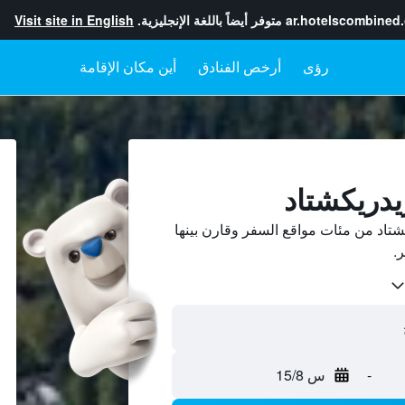
ar.hotelscombined
متوفر أيضاً باللغة الإنجليزية.
Visit site in English
رؤى
أرخص الفنادق
أين مكان الإقامة
يدريكشتاد
تاد من مئات مواقع السفر وقارن بينها
-
س 15/8