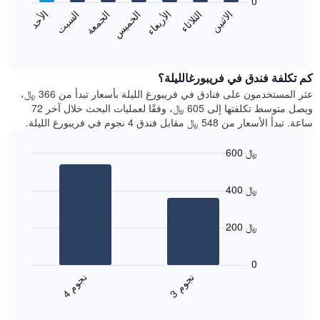
0
الشهور.
الاثنين
الثلاثاء
الأربعاء
الخميس
الجمعة
السبت
الأحد
يتضمن
يعرض
المخطط
المخطط
End
التالي
of
التالي
interactive
1
متوسط
chart
محور
سعر
كم تكلفة فندق في فريبورغالليلة؟
Y
غرفة
عثر المستخدمون على فنادق في فريبورغ الليلة بأسعار تبدأ من 366 ﷼،
الذي
كل
ويصل متوسط تكلفتها إلى 605 ﷼، وفقًا لعمليات البحث خلال آخر 72
يعرض
يوم
ساعة. تبدأ الأسعار من 548 ﷼ مقابل فندق 4 نجوم في فريبورغ الليلة.
متوسط
في
سعر
الأسبوع
600 ﷼
غرفة
يتضمن
Bar
المخطط
Chart
graphic.
chart
1
400 ﷼
with
محور
2
X
bars.
الذي
200 ﷼
يعرض
يعرض
أيام
المخطط
0
الأسبوع.
التالي
ن
م
ن
م
يتضمن
متوسط
3
ج
و
4
ج
و
المخطط
End
سعر
of
التالي
الغرفة
interactive
1