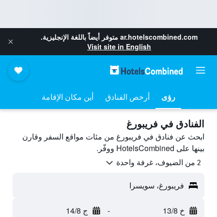
ar.hotelscombined.com
متوفر أيضاً باللغة الإنجليزية.
Visit site in English
رؤى
أرخص الفنادق
أين مكان الإقامة
الفنادق في فريبورغ
ابحث عن فنادق في فريبورغ من مئات مواقع السفر وقارن
بينها على HotelsCombined ووفّر.
2 من الضيوف، غرفة واحدة
فريبورغ، سويسرا
خ 13/8
-
ج 14/8