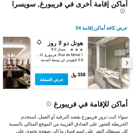
أماكن إقامة أخرى في فريبورغ, سويسرا
عرض كافة أماكن إقامة 54
هوتل دو لا روز
3 نجوم
ممتاز 8.0
Rue de Morat 1, فريبورغ, كانتون فريبورغ, سويسرا
0.9 كيلومتر عن وسط المدينة
358 ﷼
عرض الصفقة
أماكن للإقامة في فريبورغ
سواء كنت تزور فريبورغ بقصد الترفيه أو العمل، استخدم
الخريطة للعثور على الفنادق القريبة من الموقع المثالي بالنسبة
لك. سينقلك النقر على اسم فندق ما إلى صفحة تحتوي على