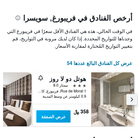
يتضمن
بالنجوم.
يتضمن
المخطط
1
المخطط
أرخص الفنادق في فريبورغ, سويسرا
1
محور
X
محور
في الوقت الحالي، هذه هي الفنادق الأقل سعرًا في فريبورغ التي
Y
الذي
الذي
يعرض
وجدناها للتواريخ المحددة. إذا كان لديك مرونة في التواريخ، قم
عدد
يعرض
بتغيير التواريخ المُختارة لمقارنة الأسعار.
الأيام
متوسط
قبل
سعر
غرفة
الإقامة
عرض كل الفنادق البالغ عددها 54
في
يتضمن
عطلة
المخطط
هوتل دو لا روز
نهاية
التالي
1
هذا
3 نجوم
ممتاز 8.0
محور
الأسبوع
Rue de Morat 1, فريبورغ, كانتون فريبورغ, سويسرا
Y
خلال
0.9 كيلومتر عن وسط المدينة
آخر
الذي
3
يعرض
358 ﷼
أيام
متوسط
عرض الصفقة
سعر
غرفة