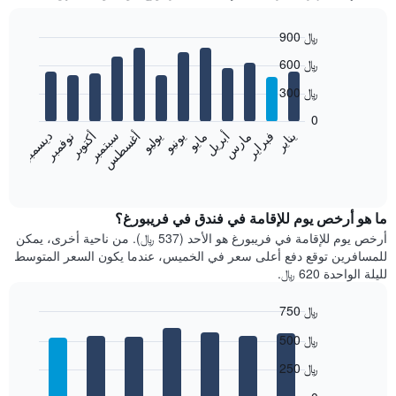
900 ﷼
Bar
Chart
600 ﷼
graphic.
chart
with
300 ﷼
12
bars.
0
فبراير
مايو
أغسطس
نوفمبر
يناير
أبريل
يوليو
أكتوبر
مارس
يونيو
سبتمبر
ديسمبر
يعرض
المخطط
End
of
التالي
interactive
متوسط
chart
سعر
ما هو أرخص يوم للإقامة في فندق في فريبورغ؟
غرفة
أرخص يوم للإقامة في فريبورغ هو الأحد (537 ﷼). من ناحية أخرى، يمكن
كل
للمسافرين توقع دفع أعلى سعر في الخميس، عندما يكون السعر المتوسط
شهر
لليلة الواحدة 620 ﷼.
يتضمن
المخطط
750 ﷼
1
Bar
محور
Chart
500 ﷼
graphic.
chart
X
with
الذي
250 ﷼
7
يعرض
bars.