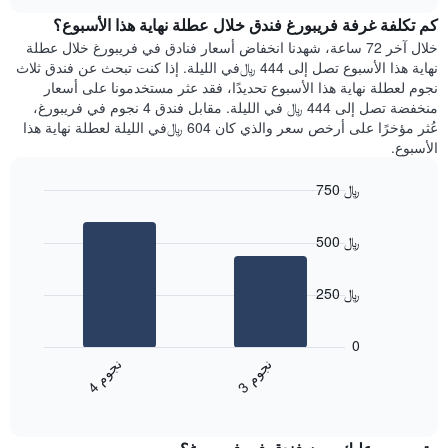
هذه
chart
محور
كم تكلفة غرفة فريبورغ فندق خلال عطلة نهاية هذا الأسبوع؟
الليلة
Y
الذي
خلال آخر 72 ساعة، شهدنا انخفاض أسعار فنادق في فريبورغ خلال عطلة
الذي
عُثر
نهاية هذا الأسبوع تصل إلى 444 ﷼في الليلة. إذا كنت تبحث عن فندق ثلاث
يعرض
عليه
نجوم لعطلة نهاية هذا الأسبوع تحديدًا، فقد عثر مستخدمونا على أسعار
متوسط
خلال
منخفضة تصل إلى 444 ﷼ في الليلة. مقابل فندق 4 نجوم في فريبورغ،
سعر
آخر
عُثر مؤخرًا على أرخص سعر والذي كان 604 ﷼في الليلة لعطلة نهاية هذا
غرفة
3
الأسبوع.
أيام
مع
750 ﷼
التصنيف
Bar
حسب
Chart
graphic.
chart
النجوم
500 ﷼
with
يتضمن
2
المخطط
bars.
1
250 ﷼
محور
يعرض
X
المخطط
0
التي
التالي
ن
م
ن
م
تعرض
متوسط
3
ج
و
4
ج
و
فئات
End
سعر
of
الفنادق
الغرفة
interactive
بالنجوم.
خلال
chart
يتضمن