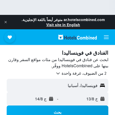
ar.hotelscombined.com
متوفر أيضاً باللغة الإنجليزية.
Visit site in English
الفنادق في فوينساليدا
ابحث عن فنادق في فوينساليدا من مئات مواقع السفر وقارن
بينها على HotelsCombined ووفّر.
2 من الضيوف، غرفة واحدة
فوينساليدا، أسبانيا
خ 13/8
-
ج 14/8
بحث