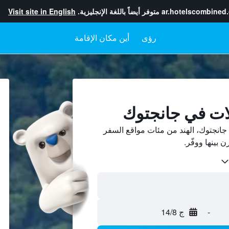
ar.hotelscombined
متوفر أيضاً باللغة الإنجليزية.
Visit site in English
رؤى
أين مكان الإقامة
ات في جانجتوك
انجتوك، الهند من مئات مواقع السفر
-
ج 14/8