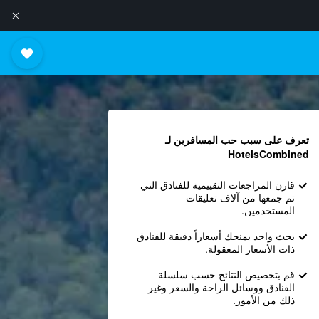
تعرف على سبب حب المسافرين لـ
HotelsCombined
قارن المراجعات التقييمية للفنادق التي
تم جمعها من آلاف تعليقات
المستخدمين.
بحث واحد يمنحك أسعاراً دقيقة للفنادق
ذات الأسعار المعقولة.
قم بتخصيص النتائج حسب سلسلة
الفنادق ووسائل الراحة والسعر وغير
ذلك من الأمور.