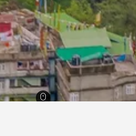
م
1,748
جانجتوك
1,023
جانجتوك
119