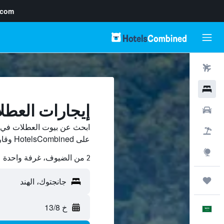
.com
رحلات طيران
فنادق
إيجارات العطل
سيارات
ابحث عن بيوت العطلات في ج
حزم العروض
على HotelsCombined وقارن بينها ووفّر.
استكشاف
2 من الضيوف، غرفة واحدة
رحلات
خ 13/8
العَرَبِيَّة