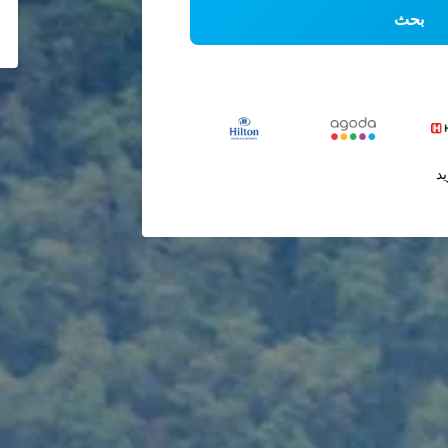
بحث
يد