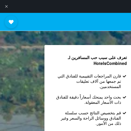
تعرف على سبب حب المسافرين لـ
HotelsCombined
قارن المراجعات التقييمية للفنادق التي
تم جمعها من آلاف تعليقات
المستخدمين.
بحث واحد يمنحك أسعاراً دقيقة للفنادق
ذات الأسعار المعقولة.
قم بتخصيص النتائج حسب سلسلة
الفنادق ووسائل الراحة والسعر وغير
ذلك من الأمور.