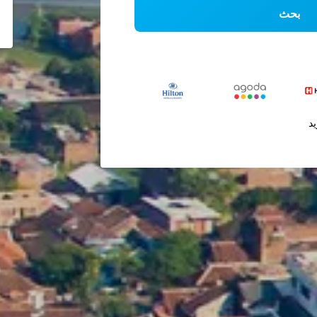
بحث
يد