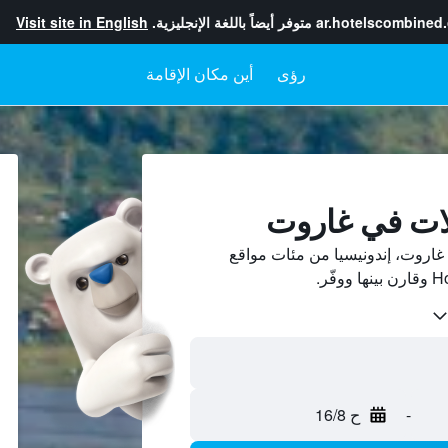
ar.hotelscombined
متوفر أيضاً باللغة الإنجليزية.
Visit site in English
رؤى
أين مكان الإقامة
لات في غاروت
اروت، إندونيسيا من مئات مواقع
-
ح 16/8