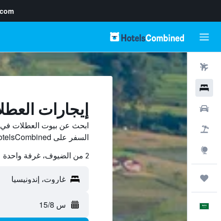
.com
رحلات طيران
فنادق
إيجارات العط
سيارات
ابحث عن بيوت العطلات في غ
حزم العروض
السفر على HotelsCombined وقارن بينها ووفّر.
استكشاف
2 من الضيوف، غرفة واحدة
رحلات
س 15/8
العَرَبِيَّة