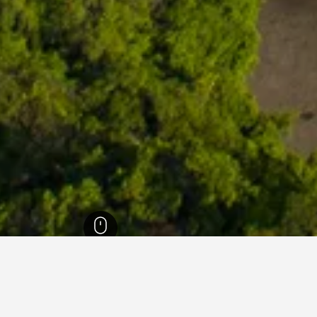
جاوة الغربية
12,257
غاروت
126
غاروت
33