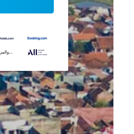
...والمز