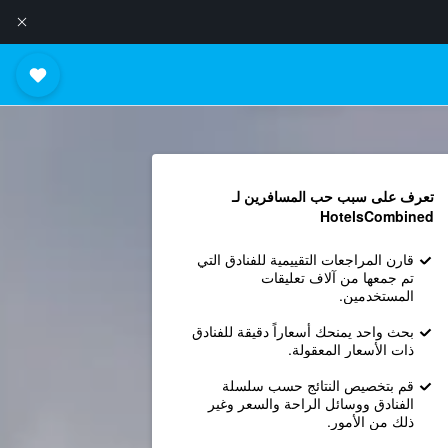
تعرف على سبب حب المسافرين لـ
HotelsCombined
قارن المراجعات التقييمية للفنادق التي
تم جمعها من آلاف تعليقات
المستخدمين.
بحث واحد يمنحك أسعاراً دقيقة للفنادق
ذات الأسعار المعقولة.
قم بتخصيص النتائج حسب سلسلة
الفنادق ووسائل الراحة والسعر وغير
ذلك من الأمور.