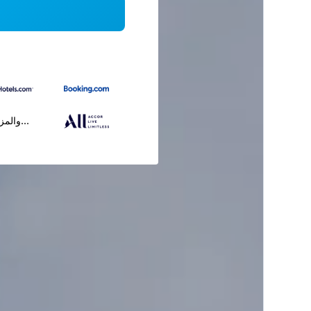
...والمز