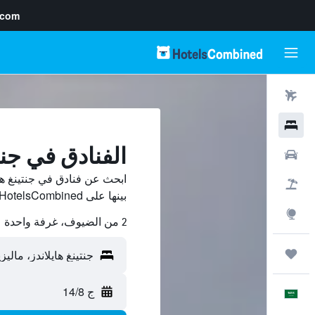
.com
رحلات طيران
فنادق
الفنادق في جنتي
سيارات
ابحث عن فنادق في جنتينغ ها
حزم العروض
بينها على HotelsCombined ووفّر.
استكشاف
2 من الضيوف، غرفة واحدة
رحلات
ج 14/8
العَرَبِيَّة