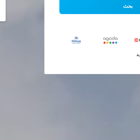
بحث
يد