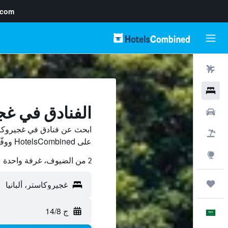
.com
رحلات طيران
فنادق
الفنادق في غج
سيارات
ابحث عن فنادق في غجيروكاس
حزم العروض
على HotelsCombined ووفّر.
استكشاف
2 من الضيوف، غرفة واحدة
رحلات
ج 14/8
العَرَبِيَّة