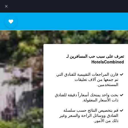
تعرف على سبب حب المسافرين لـ
HotelsCombined
قارن المراجعات التقييمية للفنادق التي
تم جمعها من آلاف تعليقات
المستخدمين.
بحث واحد يمنحك أسعاراً دقيقة للفنادق
ذات الأسعار المعقولة.
قم بتخصيص النتائج حسب سلسلة
الفنادق ووسائل الراحة والسعر وغير
ذلك من الأمور.