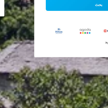
بحث
يد