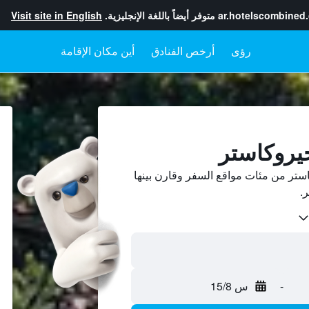
ar.hotelscombined
متوفر أيضاً باللغة الإنجليزية.
Visit site in English
رؤى
أرخص الفنادق
أين مكان الإقامة
يروكاستر
تر من مئات مواقع السفر وقارن بينها
-
س 15/8