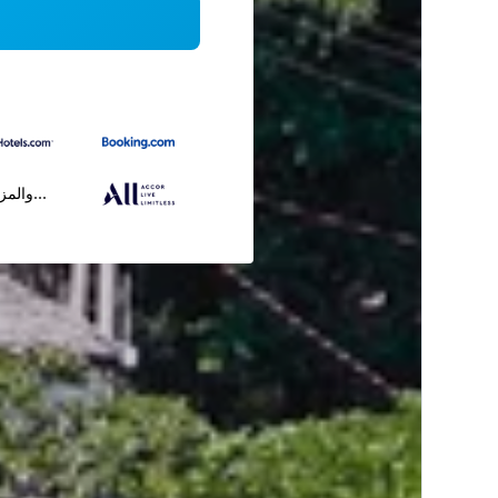
...والمز