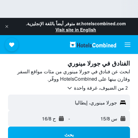
ar.hotelscombined.com
متوفر أيضاً باللغة الإنجليزية.
Visit site in English
الفنادق في جورلا مينوري
ابحث عن فنادق في جورلا مينوري من مئات مواقع السفر
وقارن بينها على HotelsCombined ووفّر.
2 من الضيوف، غرفة واحدة
جورلا مينوري، إيطاليا
س 15/8
-
ح 16/8
بحث