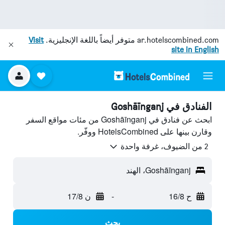
ar.hotelscombined.com
متوفر أيضاً باللغة الإنجليزية.
Visit
site in English
الفنادق في Goshāīnganj
ابحث عن فنادق في Goshāīnganj من مئات مواقع السفر
وقارن بينها على HotelsCombined ووفّر.
2 من الضيوف، غرفة واحدة
Goshāīnganj، الهند
ح 16/8
-
ن 17/8
بحث