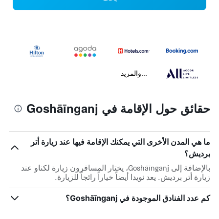
...والمزيد
حقائق حول الإقامة في Goshāīnganj
ما هي المدن الأخرى التي يمكنك الإقامة فيها عند زيارة أتر
برديش؟
بالإضافة إلى Goshāīnganj، يختار المسافرون زيارة لكناو عند
زيارة أتر برديش. يعد نويدا أيضاً خياراً رائجاً للزيارة.
كم عدد الفنادق الموجودة في Goshāīnganj؟