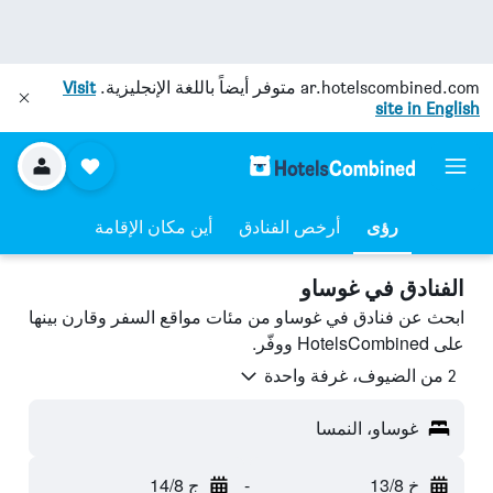
ar.hotelscombined.com
متوفر أيضاً باللغة الإنجليزية.
Visit
site in English
رؤى
أرخص الفنادق
أين مكان الإقامة
الفنادق في غوساو
ابحث عن فنادق في غوساو من مئات مواقع السفر وقارن بينها
على HotelsCombined ووفّر.
2 من الضيوف، غرفة واحدة
غوساو، النمسا
خ 13/8
-
ج 14/8