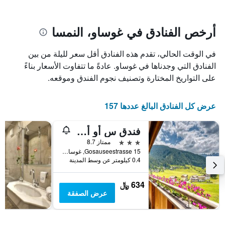
يتضمن
بالنجوم.
يتضمن
المخطط
1
المخطط
أرخص الفنادق في غوساو، النمسا
1
محور
X
محور
في الوقت الحالي، تقدم هذه الفنادق أقل سعر لليلة من بين
Y
الذي
الذي
يعرض
الفنادق التي وجدناها في غوساو. عادةً ما تتفاوت الأسعار بناءً
عدد
يعرض
على التواريخ المختارة وتصنيف نجوم الفندق وموقعه.
الأيام
متوسط
قبل
سعر
غرفة
الإقامة
عرض كل الفنادق البالغ عددها 157
في
يتضمن
عطلة
المخطط
فندق س أو أو إي إي ألبين داخشتاين
نهاية
التالي
1
هذا
3 نجوم
ممتاز 8.7
محور
الأسبوع
Gosauseestrasse 15, غوساو, النمسا العليا, النمسا
Y
خلال
0.4 كيلومتر عن وسط المدينة
آخر
الذي
3
يعرض
634 ﷼
أيام
متوسط
عرض الصفقة
سعر
غرفة