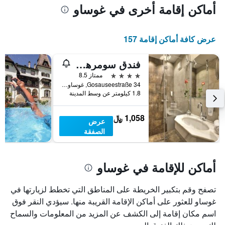
أماكن إقامة أخرى في غوساو
عرض كافة أماكن إقامة 157
فندق سومرهوف
4 نجوم
ممتاز 8.5
Gosauseestraße 34, غوساو, النمسا العليا, النمسا
1.8 كيلومتر عن وسط المدينة
1,058 ﷼
عرض
الصفقة
أماكن للإقامة في غوساو
تصفح وقم بتكبير الخريطة على المناطق التي تخطط لزيارتها في
غوساو للعثور على أماكن الإقامة القريبة منها. سيؤدي النقر فوق
اسم مكان إقامة إلى الكشف عن المزيد من المعلومات والسماح