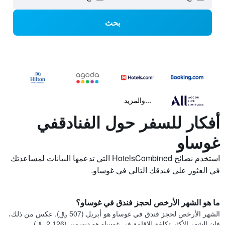
بحث
...والمزيد
أفكار للسفر حول الفنادقفي
غوساو
استخدم نصائح HotelsCombined التي تدعمها البيانات لمساعدتك
في العثور على فندقك التالي في غوساو.
ما هو الشهر الأرخص لحجز فندق في غوساو؟
الشهر الأرخص لحجز فندق في غوساو هو أبريل (507 ﷼). عكس من ذلك،
فإن الشهر الأكثر تكلفة للإقامة في غوساو هو ديسمبر (2,126 ﷼).