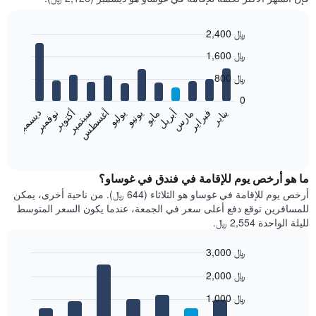
2,400 ﷼
Bar
Chart
1,600 ﷼
graphic.
chart
with
800 ﷼
12
bars.
0
فبراير
مايو
أغسطس
نوفمبر
يناير
أبريل
يوليو
أكتوبر
مارس
يونيو
سبتمبر
ديسمبر
يعرض
المخطط
End
of
التالي
interactive
متوسط
chart
سعر
ما هو أرخص يوم للإقامة في فندق في غوساو؟
غرفة
أرخص يوم للإقامة في غوساو هو الثلاثاء (644 ﷼). من ناحية أخرى، يمكن
كل
للمسافرين توقع دفع أعلى سعر في الجمعة، عندما يكون السعر المتوسط
شهر
لليلة الواحدة 2,554 ﷼.
يتضمن
المخطط
3,000 ﷼
1
Bar
محور
Chart
2,000 ﷼
graphic.
chart
X
with
الذي
1,000 ﷼
7
يعرض
bars.