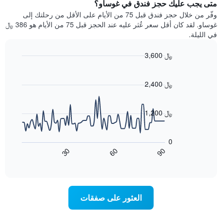
يتضمن
متى يجب عليك حجز فندق في غوساو؟
عطلة
المخطط
نهاية
وفّر من خلال حجز فندق قبل 75 من الأيام على الأقل من رحلتك إلى
1
هذا
غوساو. لقد كان أقل سعر عُثر عليه عند الحجز قبل 75 من الأيام هو 386 ﷼
محور
الأسبوع
في الليلة.
Y
الذي
الذي
عُثر
3,600 ﷼
يعرض
عليه
متوسط
Line
Chart
خلال
graphic.
chart
سعر
آخر
with
2,400 ﷼
الغرفة
3
90
هذه
أيام
data
الليلة
points.
مع
1,200 ﷼
الذي
التصنيف
عُثر
حسب
يعرض
عليه
النجوم
المخطط
0
خلال
التالي
يتضمن
60
90
30
آخر
كيفية
المخطط
End
3
of
1
تغير
interactive
أيام
سعر
محور
chart
X
غرفة
عند
الذي
العثور على صفقات
يعرض
اقتراب
تاريخ
فئات
الإقامة
الفنادق