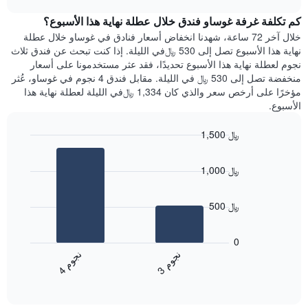
1
هذه
chart
محور
كم تكلفة غرفة غوساو فندق خلال عطلة نهاية هذا الأسبوع؟
الليلة
Y
الذي
خلال آخر 72 ساعة، شهدنا انخفاض أسعار فنادق في غوساو خلال عطلة
الذي
عُثر
نهاية هذا الأسبوع تصل إلى 530 ﷼في الليلة. إذا كنت تبحث عن فندق ثلاث
يعرض
عليه
نجوم لعطلة نهاية هذا الأسبوع تحديدًا، فقد عثر مستخدمونا على أسعار
متوسط
خلال
منخفضة تصل إلى 530 ﷼ في الليلة. مقابل فندق 4 نجوم في غوساو، عُثر
سعر
آخر
مؤخرًا على أرخص سعر والذي كان 1,334 ﷼في الليلة لعطلة نهاية هذا
غرفة
3
الأسبوع.
أيام
مع
1,500 ﷼
التصنيف
Bar
حسب
Chart
graphic.
chart
النجوم
1,000 ﷼
with
يتضمن
2
المخطط
bars.
1
500 ﷼
محور
يعرض
X
المخطط
0
التي
التالي
ن
م
ن
م
تعرض
متوسط
3
ج
و
4
ج
و
فئات
End
سعر
of
الفنادق
الغرفة
interactive
بالنجوم.
خلال
chart