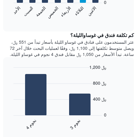
0
الشهور.
الاثنين
الخميس
الأحد
الأربعاء
السبت
الثلاثاء
الجمعة
يتضمن
يعرض
المخطط
المخطط
End
التالي
of
التالي
interactive
1
متوسط
chart
محور
سعر
كم تكلفة فندق في غوساوالليلة؟
Y
غرفة
عثر المستخدمون على فنادق في غوساو الليلة بأسعار تبدأ من 551 ﷼،
الذي
كل
ويصل متوسط تكلفتها إلى 1,100 ﷼، وفقًا لعمليات البحث خلال آخر 72
يعرض
يوم
ساعة. تبدأ الأسعار من 1,050 ﷼ مقابل فندق 4 نجوم في غوساو الليلة.
متوسط
في
سعر
الأسبوع
1,200 ﷼
غرفة
يتضمن
Bar
المخطط
Chart
graphic.
chart
1
800 ﷼
with
محور
2
X
bars.
الذي
400 ﷼
يعرض
يعرض
أيام
المخطط
0
الأسبوع.
التالي
ن
م
ن
م
يتضمن
متوسط
3
ج
و
4
ج
و
المخطط
End
سعر
of
التالي
الغرفة
interactive