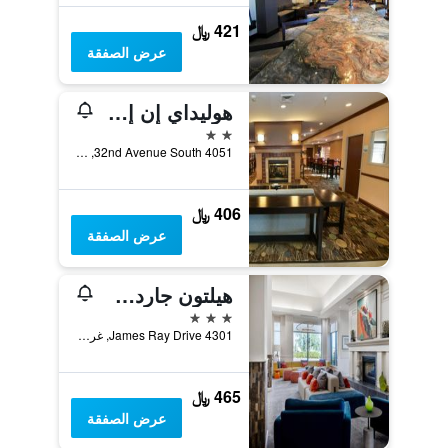
421 ﷼
عرض الصفقة
هوليداي إن إكسبرس هوتل آند سويتس جراند فوركس باي آيتش جي
2 نجمتين
4051 32nd Avenue South, غراند فوركس, ND, الولايات المتحدة الأميريكية
406 ﷼
عرض الصفقة
هيلتون جاردن إن جراند فوركس - اوند
3 نجوم
4301 James Ray Drive, غراند فوركس, ND, الولايات المتحدة الأميريكية
465 ﷼
عرض الصفقة