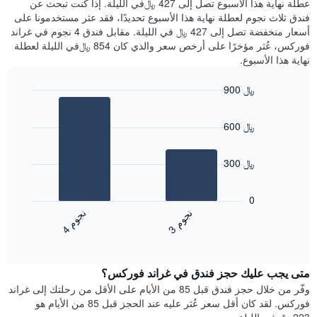
عطلة نهاية هذا الأسبوع تصل إلى 427 ﷼في الليلة. إذا كنت تبحث عن
سعر
خلال
فندق ثلاث نجوم لعطلة نهاية هذا الأسبوع تحديدًا، فقد عثر مستخدمونا على
غرفة
آخر
أسعار منخفضة تصل إلى 427 ﷼ في الليلة. مقابل فندق 4 نجوم في غراند
3
فوركس، عُثر مؤخرًا على أرخص سعر والذي كان 854 ﷼في الليلة لعطلة
أيام
نهاية هذا الأسبوع.
مع
التصنيف
900 ﷼
حسب
النجوم
Bar
Chart
graphic.
يتضمن
chart
600 ﷼
with
المخطط
2
1
bars.
محور
300 ﷼
X
يعرض
التي
المخطط
تعرض
0
التالي
فئات
ن
م
ن
م
متوسط
الفنادق
3
ج
و
4
ج
و
End
سعر
بالنجوم.
of
الغرفة
interactive
يتضمن
خلال
chart
المخطط
متى يجب عليك حجز فندق في غراند فوركس؟
عطلة
1
نهاية
وفّر من خلال حجز فندق قبل 85 من الأيام على الأقل من رحلتك إلى غراند
محور
هذا
فوركس. لقد كان أقل سعر عُثر عليه عند الحجز قبل 85 من الأيام هو
Y
الأسبوع