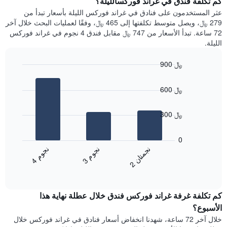
كم تكلفة فندق في غراند فوركسالليلة؟
Y
غرفة
عثر المستخدمون على فنادق في غراند فوركس الليلة بأسعار تبدأ من
الذي
كل
279 ﷼، ويصل متوسط تكلفتها إلى 465 ﷼، وفقًا لعمليات البحث خلال آخر
يعرض
يوم
72 ساعة. تبدأ الأسعار من 747 ﷼ مقابل فندق 4 نجوم في غراند فوركس
متوسط
في
الليلة.
سعر
الأسبوع
غرفة
يتضمن
900 ﷼
المخطط
Bar
1
Chart
graphic.
chart
محور
600 ﷼
with
X
3
الذي
bars.
300 ﷼
يعرض
أيام
يعرض
الأسبوع.
المخطط
0
يتضمن
التالي
ن
م
ن
ن
ن
م
المخطط
متوسط
3
ج
و
4
ج
و
2
ج
م
ت
ا
التالي
End
سعر
1
of
الغرفة
interactive
محور
هذه
chart
Y
كم تكلفة غرفة غراند فوركس فندق خلال عطلة نهاية هذا
الليلة
الذي
الذي
الأسبوع؟
يعرض
عُثر
خلال آخر 72 ساعة، شهدنا انخفاض أسعار فنادق في غراند فوركس خلال
متوسط
عليه