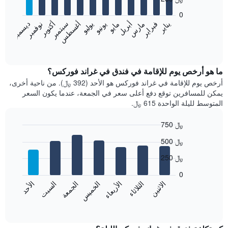
12
bars.
0
فبراير
مايو
أغسطس
نوفمبر
يناير
أبريل
يوليو
أكتوبر
مارس
يونيو
سبتمبر
ديسمبر
يعرض
المخطط
End
of
التالي
interactive
متوسط
chart
سعر
ما هو أرخص يوم للإقامة في فندق في غراند فوركس؟
غرفة
أرخص يوم للإقامة في غراند فوركس هو الأحد (392 ﷼). من ناحية أخرى،
كل
يمكن للمسافرين توقع دفع أعلى سعر في الجمعة، عندما يكون السعر
شهر
المتوسط لليلة الواحدة 615 ﷼.
يتضمن
المخطط
750 ﷼
1
Bar
محور
Chart
500 ﷼
graphic.
chart
X
with
الذي
250 ﷼
7
يعرض
bars.
0
الشهور.
الاثنين
الثلاثاء
الأربعاء
الخميس
الجمعة
السبت
الأحد
يتضمن
يعرض
المخطط
المخطط
End
التالي
of
التالي
interactive
1
متوسط
chart
محور
سعر