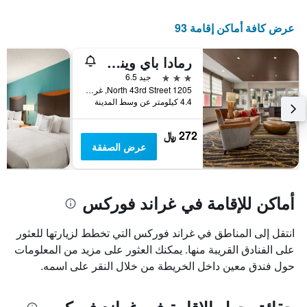
عرض كافة أماكن إقامة 93
رمادا باي ويندام غراند فوركس
3 نجوم
جيد 6.5
1205 North 43rd Street, غراند فوركس, ND, الولايات المتحدة الأميريكية
4.4 كيلومتر عن وسط المدينة
272 ﷼
عرض الصفقة
أماكن للإقامة في غراند فوركس
انتقل إلى المناطق في غراند فوركس التي تخطط لزيارتها للعثور
على الفنادق القريبة منها. يمكنك العثور على مزيد من المعلومات
حول فندق معين داخل الخريطة من خلال النقر على اسمه.