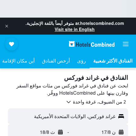
ar.hotelscombined.com
متوفر أيضاً باللغة الإنجليزية.
Visit site in English
رؤى
أرخص الفنادق
أين مكان الإقامة
الفنادق في غراند فوركس
ابحث عن فنادق في غراند فوركس من مئات مواقع السفر
وقارن بينها على HotelsCombined ووفّر.
2 من الضيوف، غرفة واحدة
غراند فوركس، الولايات المتحدة الأميريكية
ن 17/8
-
ث 18/8