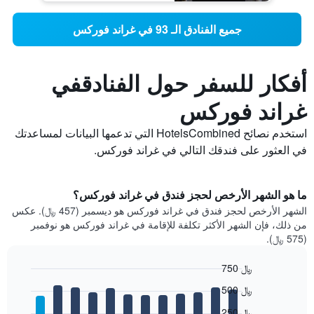
جميع الفنادق الـ 93 في غراند فوركس
أفكار للسفر حول الفنادقفي
غراند فوركس
استخدم نصائح HotelsCombined التي تدعمها البيانات لمساعدتك
في العثور على فندقك التالي في غراند فوركس.
ما هو الشهر الأرخص لحجز فندق في غراند فوركس؟
الشهر الأرخص لحجز فندق في غراند فوركس هو ديسمبر (457 ﷼). عكس
من ذلك، فإن الشهر الأكثر تكلفة للإقامة في غراند فوركس هو نوفمبر
(575 ﷼).
750 ﷼
Bar
Chart
500 ﷼
graphic.
chart
with
250 ﷼