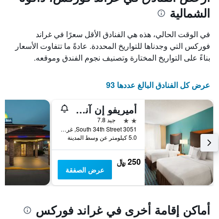
1
محور
الشمالية
X
محور
Y
الذي
الذي
يعرض
في الوقت الحالي، هذه هي الفنادق الأقل سعرًا في غراند
عدد
يعرض
فوركس التي وجدناها للتواريخ المحددة. عادةً ما تتفاوت الأسعار
الأيام
متوسط
بناءً على التواريخ المختارة وتصنيف نجوم الفندق وموقعه.
قبل
سعر
غرفة
الإقامة
في
يتضمن
عرض كل الفنادق البالغ عددها 93
عطلة
المخطط
نهاية
التالي
1
هذا
أميريفو إن آند سويتس جراند فوركس
محور
الأسبوع
2 نجمتين
جيد 7.8
Y
خلال
3051 South 34th Street, غراند فوركس, ND, الولايات المتحدة الأميريكية
آخر
الذي
5.0 كيلومتر عن وسط المدينة
3
يعرض
أيام
متوسط
سعر
250 ﷼
غرفة
عرض الصفقة
أماكن إقامة أخرى في غراند فوركس