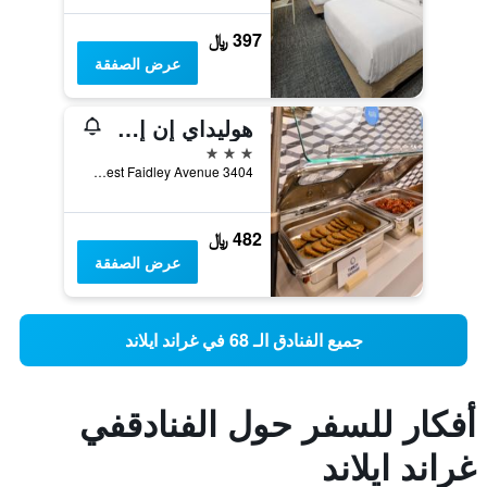
397 ﷼
عرض الصفقة
هوليداي إن إكسبرس هوتل آند سويتس جراند أيلاند باي آيتش جي
3 نجوم
3404 West Faidley Avenue, غراند ايلاند, NE, الولايات المتحدة الأميريكية
482 ﷼
عرض الصفقة
جميع الفنادق الـ 68 في غراند ايلاند
أفكار للسفر حول الفنادقفي
غراند ايلاند