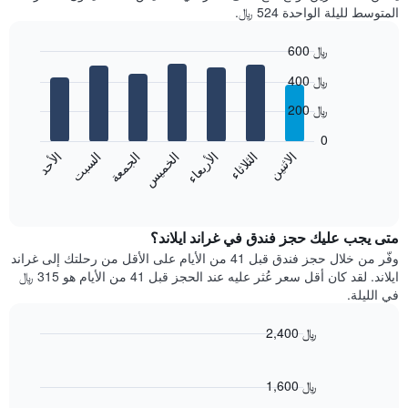
شهر
المتوسط لليلة الواحدة 524 ﷼.
يتضمن
المخطط
600 ﷼
1
Bar
محور
Chart
400 ﷼
graphic.
chart
X
with
الذي
200 ﷼
7
يعرض
bars.
0
الشهور.
الاثنين
الثلاثاء
الأربعاء
الخميس
الجمعة
السبت
الأحد
يتضمن
يعرض
المخطط
المخطط
End
التالي
of
التالي
interactive
1
متوسط
chart
محور
سعر
متى يجب عليك حجز فندق في غراند ايلاند؟
Y
غرفة
وفّر من خلال حجز فندق قبل 41 من الأيام على الأقل من رحلتك إلى غراند
الذي
كل
ايلاند. لقد كان أقل سعر عُثر عليه عند الحجز قبل 41 من الأيام هو 315 ﷼
يعرض
يوم
في الليلة.
متوسط
في
سعر
الأسبوع
2,400 ﷼
غرفة
يتضمن
Line
المخطط
Chart
graphic.
chart
1
with
1,600 ﷼
محور
90
X