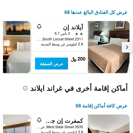
الإقامة
يتضمن
عرض كل الفنادق البالغ عددها 68
المخطط
التالي
آيلاند إن
1
محور
2 نجمتين
لا بأس 5.7
Y
2311 South Locust Street, غراند ايلاند, NE, الولايات المتحدة الأميريكية
الذي
2.9 كيلومتر عن وسط المدينة
يعرض
متوسط
200 ﷼
سعر
عرض الصفقة
غرفة
أماكن إقامة أخرى في غراند ايلاند
عرض كافة أماكن إقامة 68
كمفرت إن جراند آيلاند نورث
3535 West State Street, غراند ايلاند, NE, الولايات المتحدة الأميريكية
3.9 كيلومتر عن وسط المدينة