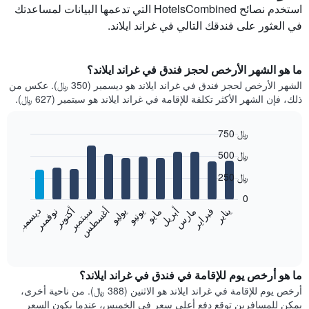
استخدم نصائح HotelsCombined التي تدعمها البيانات لمساعدتك
في العثور على فندقك التالي في غراند ايلاند.
ما هو الشهر الأرخص لحجز فندق في غراند ايلاند؟
الشهر الأرخص لحجز فندق في غراند ايلاند هو ديسمبر (350 ﷼). عكس من
ذلك، فإن الشهر الأكثر تكلفة للإقامة في غراند ايلاند هو سبتمبر (627 ﷼).
750 ﷼
Bar
Chart
500 ﷼
graphic.
chart
with
250 ﷼
12
bars.
0
فبراير
مايو
أغسطس
نوفمبر
يناير
أبريل
يوليو
أكتوبر
مارس
يونيو
سبتمبر
ديسمبر
يعرض
المخطط
End
of
التالي
interactive
متوسط
chart
سعر
ما هو أرخص يوم للإقامة في فندق في غراند ايلاند؟
غرفة
أرخص يوم للإقامة في غراند ايلاند هو الاثنين (388 ﷼). من ناحية أخرى،
كل
يمكن للمسافرين توقع دفع أعلى سعر في الخميس، عندما يكون السعر