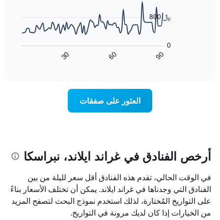
data
الذي
points.
800 ﷼
يعرض
أيام
يعرض
الأسبوع.
المخطط
0
يتضمن
التالي
60
90
30
المخطط
كيفية
End
of
التالي
تغير
interactive
1
سعر
chart
محور
غرفة
Y
عند
العثور على صفقات
الذي
اقتراب
يعرض
تاريخ
متوسط
الإقامة
سعر
يتضمن
غرفة
المخطط
1
أرخص الفنادق في غراند ايلاند، نبراسكا
محور
X
في الوقت الحالي، تقدم هذه الفنادق أقل سعر لليلة من بين
الذي
يعرض
الفنادق التي وجدناها في غراند ايلاند. يمكن أن تختلف الأسعار بناءً
عدد
على التواريخ المُختارة، لذلك استخدم نموذج البحث لتصفح المزيد
الأيام
من الخيارات إذا كان لديك مرونة في التواريخ.
قبل