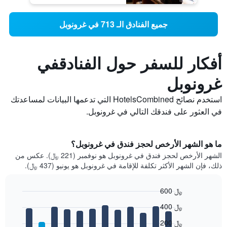
جميع الفنادق الـ 713 في غرونوبل
أفكار للسفر حول الفنادقفي
غرونوبل
استخدم نصائح HotelsCombined التي تدعمها البيانات لمساعدتك
في العثور على فندقك التالي في غرونوبل.
ما هو الشهر الأرخص لحجز فندق في غرونوبل؟
الشهر الأرخص لحجز فندق في غرونوبل هو نوفمبر (221 ﷼). عكس من
ذلك، فإن الشهر الأكثر تكلفة للإقامة في غرونوبل هو يونيو (437 ﷼).
600 ﷼
Bar
Chart
400 ﷼
graphic.
chart
with
200 ﷼
12