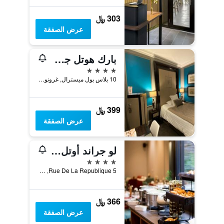
303 ﷼
عرض الصفقة
بارك هوتل جرينوبل - هاندوريتين كوليكشن
4 نجوم
10 بلاس بول ميسترال, غرونوبل, إقليم إزار, فرنسا
399 ﷼
عرض الصفقة
لو جراند أوتل جرينوبل، ابي دبليو بريميير كوليكشن باي بست ويسترن
4 نجوم
5 Rue De La Republique, غرونوبل, إقليم إزار, فرنسا
366 ﷼
عرض الصفقة