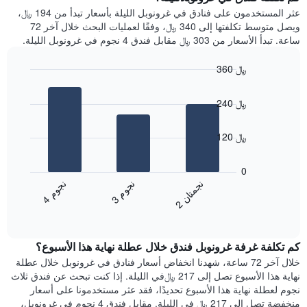
Y
غرفة
عثر المستخدمون على فنادق في غرونوبل الليلة بأسعار تبدأ من 194 ﷼،
الذي
كل
ويصل متوسط تكلفتها إلى 340 ﷼، وفقًا لعمليات البحث خلال آخر 72
يعرض
يوم
ساعة. تبدأ الأسعار من 303 ﷼ مقابل فندق 4 نجوم في غرونوبل الليلة.
متوسط
في
سعر
الأسبوع
360 ﷼
غرفة
يتضمن
Bar
المخطط
Chart
graphic.
chart
1
240 ﷼
with
محور
3
X
bars.
120 ﷼
الذي
يعرض
يعرض
أيام
المخطط
0
الأسبوع.
التالي
ن
م
ن
ن
ن
م
يتضمن
متوسط
3
ج
و
4
ج
و
2
ج
م
ت
ا
المخطط
End
سعر
of
التالي
الغرفة
interactive
1
هذه
chart
محور
كم تكلفة غرفة غرونوبل فندق خلال عطلة نهاية هذا الأسبوع؟
الليلة
Y
الذي
خلال آخر 72 ساعة، شهدنا انخفاض أسعار فنادق في غرونوبل خلال عطلة
الذي
عُثر
نهاية هذا الأسبوع تصل إلى 217 ﷼في الليلة. إذا كنت تبحث عن فندق ثلاث
يعرض
عليه
نجوم لعطلة نهاية هذا الأسبوع تحديدًا، فقد عثر مستخدمونا على أسعار
متوسط
خلال
منخفضة تصل إلى 217 ﷼ في الليلة. مقابل فندق 4 نجوم في غرونوبل،