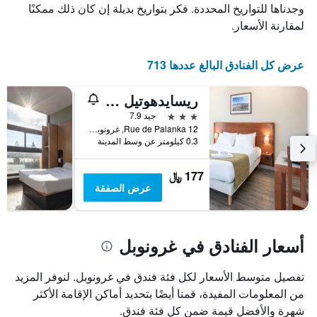
الذي
يعرض
وجدناها للتواريخ المحددة. فكر بتواريخ بديلة إن كان ذلك ممكنًا
عدد
يعرض
لمقارنة الأسعار.
الأيام
متوسط
قبل
سعر
غرفة
الإقامة
عرض كل الفنادق البالغ عددها 713
في
يتضمن
عطلة
المخطط
ريسايدهوتيل غرونيت
نهاية
التالي
1
هذا
3 نجوم
جيد 7.9
محور
الأسبوع
12 Rue de Palanka, غرونوبل, إقليم إزار, فرنسا
Y
خلال
0.3 كيلومتر عن وسط المدينة
آخر
الذي
3
يعرض
177 ﷼
أيام
متوسط
عرض الصفقة
سعر
غرفة
أسعار الفنادق في غرونوبل
تفصيل متوسط الأسعار لكل فئة فندق في غرونوبل. لنوفر المزيد
من المعلومات المفيدة، قمنا أيضًا بتحديد أماكن الإقامة الأكثر
شهرة والأفضل قيمة ضمن كل فئة فندق.