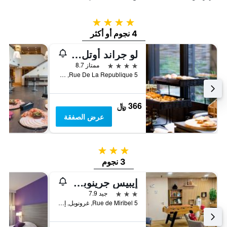
4 نجوم
4 نجوم أو أكثر
لو جراند أوتل جرينوبل، ابي دبليو بريميير كوليكشن باي بست ويسترن
4 نجوم
ممتاز 8.7
5 Rue De La Republique, غرونوبل, إقليم إزار, فرنسا
366 ﷼
عرض الصفقة
3 نجوم
3 نجوم
إيبيس جرينوبل سنتر باستيل
3 نجوم
جيد 7.9
5 Rue de Miribel, غرونوبل, إقليم إزار, فرنسا