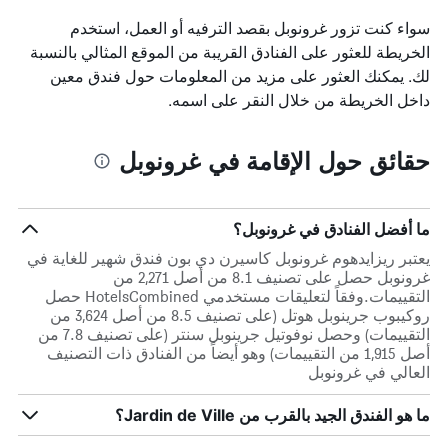
سواء كنت تزور غرونوبل بقصد الترفيه أو العمل، استخدم
الخريطة للعثور على الفنادق القريبة من الموقع المثالي بالنسبة
لك. يمكنك العثور على مزيد من المعلومات حول فندق معين
داخل الخريطة من خلال النقر على اسمه.
حقائق حول الإقامة في غرونوبل
ما أفضل الفنادق في غرونوبل؟
يعتبر ريزايدهوم غرونوبل كاسيرن دي بون فندق شهير للغاية في
غرونوبل حصل على تصنيف 8.1 من أصل 2,271 من
التقييمات.وفقاً لتعليقات مستخدمي HotelsCombined حصل
روكيبوب جرينوبل هوتل (على تصنيف 8.5 من أصل 3,624 من
التقييمات) وحصل نوفوتيل جرينوبل سنتر (على تصنيف 7.8 من
أصل 1,915 من التقييمات) وهو أيضاً من الفنادق ذات التصنيف
العالي في غرونوبل
ما هو الفندق الجيد بالقرب من Jardin de Ville؟