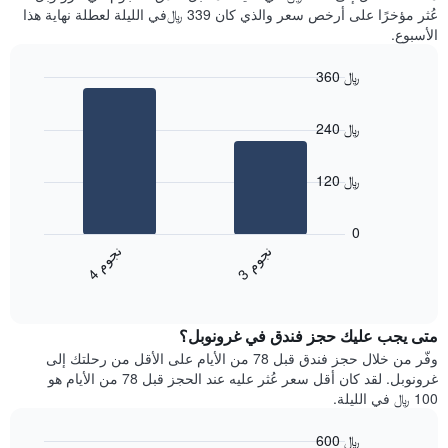
سعر
آخر
عُثر مؤخرًا على أرخص سعر والذي كان 339 ﷼في الليلة لعطلة نهاية هذا
غرفة
3
الأسبوع.
أيام
مع
360 ﷼
التصنيف
Bar
حسب
Chart
graphic.
chart
النجوم
240 ﷼
with
يتضمن
2
المخطط
bars.
1
120 ﷼
محور
يعرض
X
المخطط
0
التي
التالي
ن
م
ن
م
تعرض
متوسط
3
ج
و
4
ج
و
فئات
End
سعر
of
الفنادق
الغرفة
interactive
بالنجوم.
خلال
chart
يتضمن
متى يجب عليك حجز فندق في غرونوبل؟
عطلة
المخطط
نهاية
وفّر من خلال حجز فندق قبل 78 من الأيام على الأقل من رحلتك إلى
1
هذا
غرونوبل. لقد كان أقل سعر عُثر عليه عند الحجز قبل 78 من الأيام هو
محور
الأسبوع
100 ﷼ في الليلة.
Y
الذي
الذي
عُثر
600 ﷼
يعرض