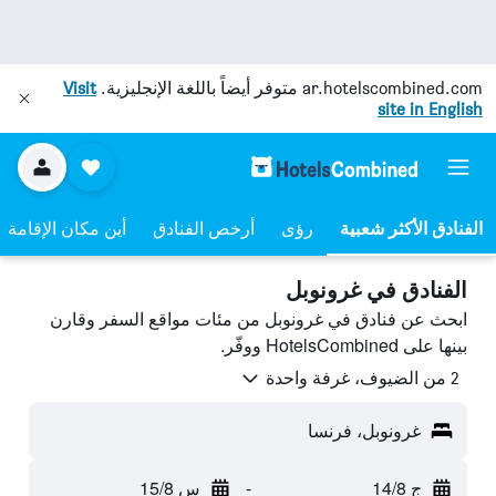
ar.hotelscombined.com
متوفر أيضاً باللغة الإنجليزية.
Visit
site in English
رؤى
أرخص الفنادق
أين مكان الإقامة
الفنادق في غرونوبل
ابحث عن فنادق في غرونوبل من مئات مواقع السفر وقارن
بينها على HotelsCombined ووفّر.
2 من الضيوف، غرفة واحدة
غرونوبل، فرنسا
ج 14/8
-
س 15/8