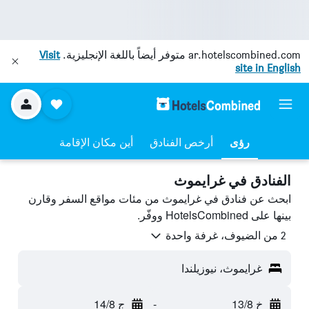
ar.hotelscombined.com
متوفر أيضاً باللغة الإنجليزية.
Visit
site in English
رؤى
أرخص الفنادق
أين مكان الإقامة
الفنادق في غرايموث
ابحث عن فنادق في غرايموث من مئات مواقع السفر وقارن
بينها على HotelsCombined ووفّر.
2 من الضيوف، غرفة واحدة
غرايموث، نيوزيلندا
خ 13/8
-
ج 14/8