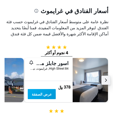
أسعار الفنادق في غرايموث
نظرة عامة على متوسط أسعار الفنادق في غرايموث حسب فئة
الفندق. لنوفر المزيد من المعلومات المفيدة، قمنا أيضًا بتحديد
أماكن الإقامة الأكثر شهرة والأفضل قيمة ضمن كل فئة فندق.
4 نجوم
4 نجوم أو أكثر
اسور جابلز موتور لودج
84 High Street, غرايموث, نيوزيلندا
378 ﷼
عرض الصفقة
3 نجوم