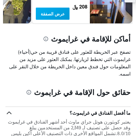
208 ﷼
عرض الصفقة
أماكن للإقامة في غرايموث
تصفح عبر الخريطة للعثور على فنادق قريبة من حي(أحياء)
غرايموث التي تخطط لزيارتها. يمكنك العثور على مزيد من
المعلومات حول فندق معين داخل الخريطة من خلال النقر على
اسمه.
حقائق حول الإقامة في غرايموث
ما أفضل الفنادق في غرايموث؟
يعتبر كوبثورن هوتل جراي ماوث أحد أشهر الفنادق في غرايموث
وقد حصل على تصنيف لـ 2,349 من المستخدمين يبلغ
8.0/10.تشمل المواقع الأخرى ذات التصنيف الأعلى آكين بليس