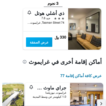
3 نجوم
ذي أشلي هوتل
3 نجوم
جيد 7.6
74 Tasman Street, غرايموث, نيوزيلندا
330 ﷼
عرض الصفقة
أماكن إقامة أخرى في غرايموث
عرض كافة أماكن إقامة 77
جراي ماوث سي سايد توب 10 هوليداي بارك
غرايموث, نيوزيلندا
1.0 كيلومتر عن وسط المدينة