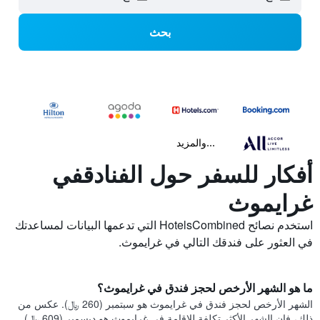
بحث
...والمزيد
أفكار للسفر حول الفنادقفي
غرايموث
استخدم نصائح HotelsCombined التي تدعمها البيانات لمساعدتك
في العثور على فندقك التالي في غرايموث.
ما هو الشهر الأرخص لحجز فندق في غرايموث؟
الشهر الأرخص لحجز فندق في غرايموث هو سبتمبر (260 ﷼). عكس من
ذلك، فإن الشهر الأكثر تكلفة للإقامة في غرايموث هو ديسمبر (609 ﷼).