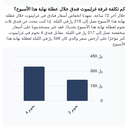
1
هذه
chart
محور
كم تكلفة غرفة غرايموث فندق خلال عطلة نهاية هذا الأسبوع؟
الليلة
Y
الذي
خلال آخر 72 ساعة، شهدنا انخفاض أسعار فنادق في غرايموث خلال عطلة
الذي
عُثر
نهاية هذا الأسبوع تصل إلى 218 ﷼في الليلة. إذا كنت تبحث عن فندق ثلاث
يعرض
عليه
نجوم لعطلة نهاية هذا الأسبوع تحديدًا، فقد عثر مستخدمونا على أسعار
متوسط
خلال
منخفضة تصل إلى 217 ﷼ في الليلة. مقابل فندق 4 نجوم في غرايموث،
سعر
آخر
عُثر مؤخرًا على أرخص سعر والذي كان 348 ﷼في الليلة لعطلة نهاية هذا
غرفة
3
الأسبوع.
أيام
مع
450 ﷼
التصنيف
Bar
حسب
Chart
graphic.
chart
النجوم
300 ﷼
with
يتضمن
2
المخطط
bars.
1
150 ﷼
محور
يعرض
X
المخطط
0
التي
التالي
ن
م
ن
م
تعرض
متوسط
3
ج
و
4
ج
و
فئات
End
سعر
of
الفنادق
الغرفة
interactive
بالنجوم.
خلال
chart