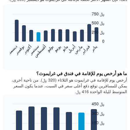
750 ﷼
Bar
Chart
500 ﷼
graphic.
chart
with
250 ﷼
12
bars.
0
فبراير
مايو
أغسطس
نوفمبر
يناير
أبريل
يوليو
أكتوبر
مارس
يونيو
سبتمبر
ديسمبر
يعرض
المخطط
End
of
التالي
interactive
متوسط
chart
سعر
ما هو أرخص يوم للإقامة في فندق في غرايموث؟
غرفة
أرخص يوم للإقامة في غرايموث هو الثلاثاء (320 ﷼). من ناحية أخرى،
كل
يمكن للمسافرين توقع دفع أعلى سعر في السبت، عندما يكون السعر
شهر
المتوسط لليلة الواحدة 416 ﷼.
يتضمن
المخطط
450 ﷼
1
Bar
محور
Chart
300 ﷼
graphic.
chart
X
with
الذي
150 ﷼
7
يعرض
bars.