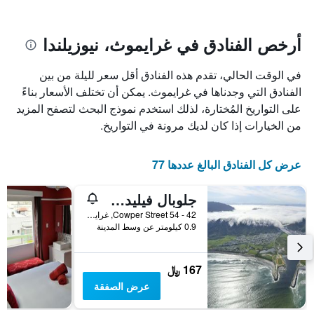
يتضمن
بالنجوم.
يتضمن
المخطط
1
المخطط
أرخص الفنادق في غرايموث، نيوزيلندا
1
محور
X
محور
في الوقت الحالي، تقدم هذه الفنادق أقل سعر لليلة من بين
Y
الذي
الذي
يعرض
الفنادق التي وجدناها في غرايموث. يمكن أن تختلف الأسعار بناءً
عدد
يعرض
على التواريخ المُختارة، لذلك استخدم نموذج البحث لتصفح المزيد
الأيام
متوسط
من الخيارات إذا كان لديك مرونة في التواريخ.
قبل
سعر
غرفة
الإقامة
في
يتضمن
عرض كل الفنادق البالغ عددها 77
عطلة
المخطط
نهاية
التالي
جلوبال فيليدج باكباكرز
1
هذا
محور
الأسبوع
42 - 54 Cowper Street, غرايموث, نيوزيلندا
Y
خلال
0.9 كيلومتر عن وسط المدينة
آخر
الذي
3
يعرض
أيام
متوسط
167 ﷼
سعر
عرض الصفقة
غرفة