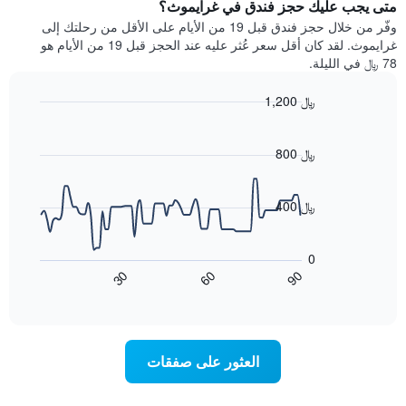
يتضمن
متى يجب عليك حجز فندق في غرايموث؟
عطلة
المخطط
نهاية
وفّر من خلال حجز فندق قبل 19 من الأيام على الأقل من رحلتك إلى
1
هذا
غرايموث. لقد كان أقل سعر عُثر عليه عند الحجز قبل 19 من الأيام هو
محور
الأسبوع
78 ﷼ في الليلة.
Y
الذي
الذي
عُثر
1,200 ﷼
يعرض
عليه
متوسط
Line
Chart
خلال
graphic.
chart
سعر
آخر
with
800 ﷼
الغرفة
3
90
هذه
أيام
data
الليلة
points.
مع
400 ﷼
الذي
التصنيف
عُثر
حسب
يعرض
عليه
النجوم
المخطط
0
خلال
التالي
يتضمن
60
90
30
آخر
كيفية
المخطط
End
3
of
1
تغير
interactive
أيام
سعر
محور
chart
X
غرفة
عند
الذي
العثور على صفقات
يعرض
اقتراب
تاريخ
فئات
الإقامة
الفنادق