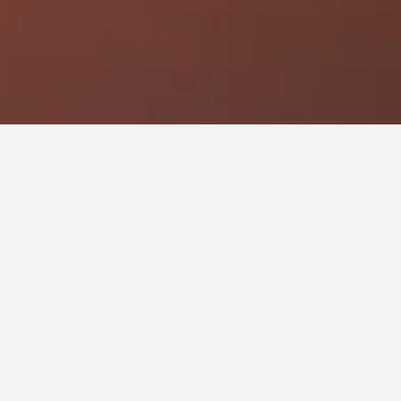
فندق في جوازوبي؟
أرخص يوم للإقامة في جوازوبي هو الاثنين (187 ﷼). من ناحية أخرى، يمكن
 السبت، عندما يكون السعر المتوسط لليلة الواحدة