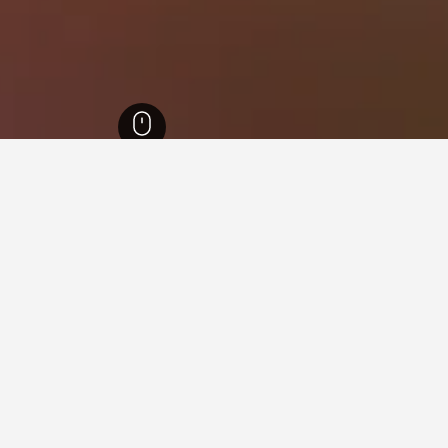
جنوب شرق البرازيل
105,882
جوازوبي
11
فنادقفي جوازوبي
 جوازوبي؟
ما هو أرخص يوم للإقامة في 
الشهر الأرخص لحجز فندق في جوازوبي هو أغسطس (166 ﷼). عكس من ذلك، فإن
ل (229 ﷼).
للمسافرين توقع دفع أعلى سعر في
378 ﷼.