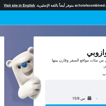
ar.hotelscombined
متوفر أيضاً باللغة الإنجليزية.
Visit site in English
ازوبي
من مئات مواقع السفر وقارن بينها
-
س 15/8