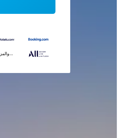
...والمز