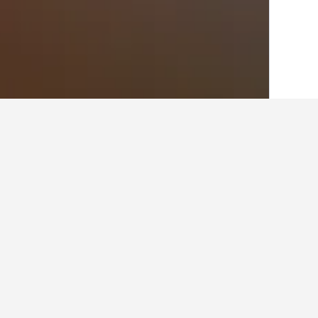
الصفحة الرئيسية
البرازيل
225,630
منطقة 
أفكار للسفر حول ال
استخدم نصائح HotelsCombined التي تدعمها البيانات لمساعدتك في العثور على فندقك التالي في جوازوبي.
ما هو الشهر الأرخص لحجز فندق في
الشهر الأكثر تكلفة للإقامة في جوازوبي هو أبري