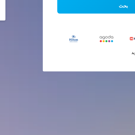
بحث
يد