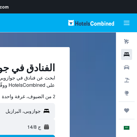
.com
رحلات طيران
فنادق
الفنادق في جو
سيارات
ابحث عن فنادق في جوازوبي 
حزم العروض
على HotelsCombined ووفّر.
استكشاف
2 من الضيوف، غرفة واحدة
رحلات
ج 14/8
العَرَبِيَّة