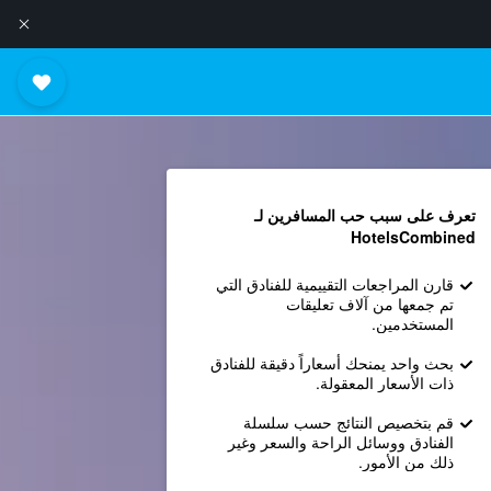
تعرف على سبب حب المسافرين لـ
HotelsCombined
قارن المراجعات التقييمية للفنادق التي
تم جمعها من آلاف تعليقات
المستخدمين.
بحث واحد يمنحك أسعاراً دقيقة للفنادق
ذات الأسعار المعقولة.
قم بتخصيص النتائج حسب سلسلة
الفنادق ووسائل الراحة والسعر وغير
ذلك من الأمور.