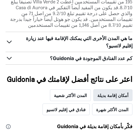
195 من تقييمات المستخدمين أعطت Villa Verde 2 تصنيفاً يبلغ
أيام
8.7/10.قد يكون من المفيد أيضاً التفكير في Casa di Aurora
الأسبوع.
والذي حصل على درجة تقييم تبلغ 9.2/10 من اصل 71 من
يتضمن
تقييمات المستخدمين. قد يكون جو هوتل أيضاً خياراً جيداً بدرجة
المخطط
تقييم 8.7/10 من أصل 1,346 من تقييمات المستخدمين
التالي
1
ما هي المدن الأخرى التي يمكنك الإقامة فيها عند زيارة
محور
Y
إقليم لاتسيو؟
الذي
يعرض
كم عدد الفنادق الموجودة في Guidonia؟
متوسط
سعر
غرفة
اعثر على نتائج أفضل لإقامتك في Guidonia
أمكان إقامة بديلة
المدن الأكثر شعبية
المدن الأكثر شهرة
فنادق في إقليم لاتسيو
فكّر بأمكان إقامة بديلة في Guidonia