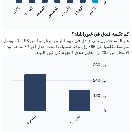
0
الشهور.
الاثنين
الثلاثاء
الأربعاء
الخميس
الجمعة
السبت
الأحد
يتضمن
يعرض
المخطط
المخطط
End
التالي
of
التالي
interactive
1
متوسط
chart
محور
سعر
كم تكلفة فندق في غيورالليلة؟
Y
غرفة
عثر المستخدمون على فنادق في غيور الليلة بأسعار تبدأ من 198 ﷼، ويصل
الذي
كل
متوسط تكلفتها إلى 386 ﷼، وفقًا لعمليات البحث خلال آخر 72 ساعة. تبدأ
يعرض
يوم
الأسعار من 292 ﷼ مقابل فندق 4 نجوم في غيور الليلة.
متوسط
في
سعر
الأسبوع
360 ﷼
غرفة
يتضمن
Bar
المخطط
Chart
graphic.
chart
1
240 ﷼
with
محور
2
X
bars.
الذي
120 ﷼
يعرض
يعرض
أيام
المخطط
0
الأسبوع.
التالي
ن
م
ن
م
يتضمن
متوسط
3
ج
و
4
ج
و
المخطط
End
سعر
of
التالي
الغرفة
interactive