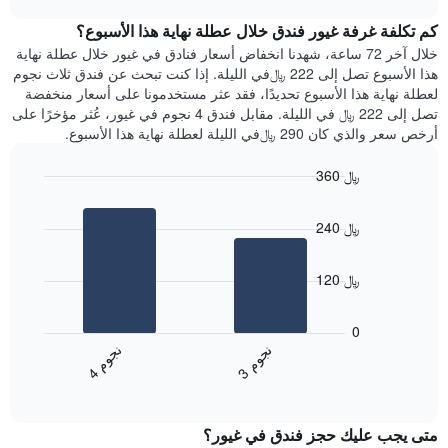
1
هذه
chart
محور
كم تكلفة غرفة غيور فندق خلال عطلة نهاية هذا الأسبوع؟
الليلة
Y
الذي
خلال آخر 72 ساعة، شهدنا انخفاض أسعار فنادق في غيور خلال عطلة نهاية
الذي
عُثر
هذا الأسبوع تصل إلى 222 ﷼في الليلة. إذا كنت تبحث عن فندق ثلاث نجوم
يعرض
عليه
لعطلة نهاية هذا الأسبوع تحديدًا، فقد عثر مستخدمونا على أسعار منخفضة
متوسط
خلال
تصل إلى 222 ﷼ في الليلة. مقابل فندق 4 نجوم في غيور، عُثر مؤخرًا على
سعر
آخر
أرخص سعر والذي كان 290 ﷼في الليلة لعطلة نهاية هذا الأسبوع.
غرفة
3
أيام
360 ﷼
مع
Bar
Chart
التصنيف
graphic.
chart
حسب
240 ﷼
with
النجوم
2
يتضمن
bars.
المخطط
120 ﷼
1
يعرض
محور
المخطط
0
X
التالي
ن
م
ن
م
التي
متوسط
3
ج
و
4
ج
و
تعرض
End
سعر
of
فئات
الغرفة
interactive
الفنادق
خلال
chart
بالنجوم.
متى يجب عليك حجز فندق في غيور؟
عطلة