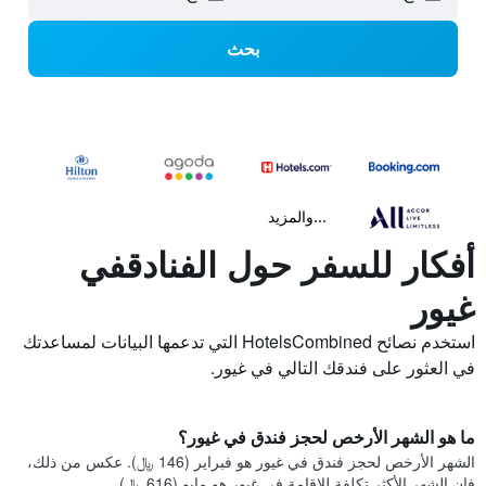
بحث
...والمزيد
أفكار للسفر حول الفنادقفي
غيور
استخدم نصائح HotelsCombined التي تدعمها البيانات لمساعدتك
في العثور على فندقك التالي في غيور.
ما هو الشهر الأرخص لحجز فندق في غيور؟
الشهر الأرخص لحجز فندق في غيور هو فبراير (146 ﷼). عكس من ذلك،
فإن الشهر الأكثر تكلفة للإقامة في غيور هو مايو (616 ﷼).