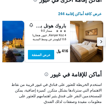
عرض كافة أماكن إقامة 244
باروك هوتل بروميناد جيور
3 نجوم
ممتاز 9.0
Kenyer Koz 4., غيور, هنغاريا
0.6 كيلومتر عن وسط المدينة
416 ﷼
عرض الصفقة
أماكن للإقامة في غيور
استخدم الخريطة للعثور على فنادق في غيور قريبة من نقاط
الاهتمام التي سترتادها بشكل متكرر. كميزة إضافية، يمكن
للمستخدمين النقر على فندق يثير اهتمامهم للعثور على
معلومات مفيدة وصفقات لذلك الفندق.