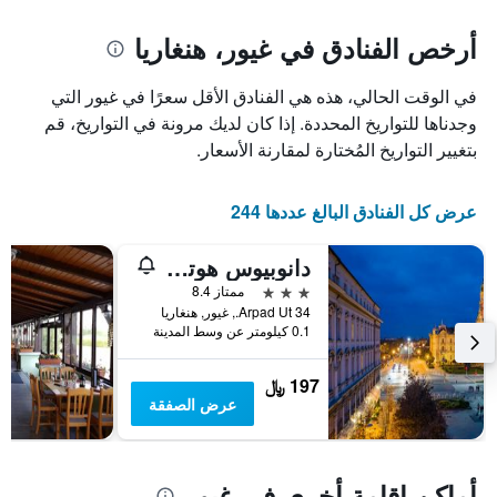
يتضمن
المخطط
1
المخطط
أرخص الفنادق في غيور، هنغاريا
1
محور
X
محور
في الوقت الحالي، هذه هي الفنادق الأقل سعرًا في غيور التي
Y
الذي
الذي
يعرض
وجدناها للتواريخ المحددة. إذا كان لديك مرونة في التواريخ، قم
عدد
يعرض
بتغيير التواريخ المُختارة لمقارنة الأسعار.
الأيام
متوسط
قبل
سعر
غرفة
الإقامة
عرض كل الفنادق البالغ عددها 244
في
يتضمن
عطلة
المخطط
دانوبيوس هوتل رابا
نهاية
التالي
1
هذا
3 نجوم
ممتاز 8.4
محور
الأسبوع
Arpad Ut 34., غيور, هنغاريا
Y
خلال
0.1 كيلومتر عن وسط المدينة
آخر
الذي
3
يعرض
197 ﷼
أيام
متوسط
عرض الصفقة
سعر
غرفة
أماكن إقامة أخرى في غيور