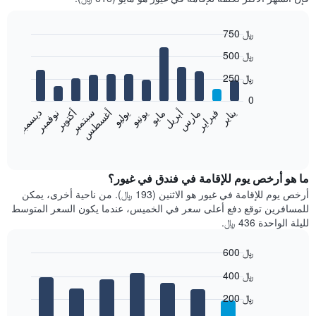
750 ﷼
Bar
Chart
500 ﷼
graphic.
chart
with
250 ﷼
12
bars.
0
فبراير
مايو
أغسطس
نوفمبر
يناير
أبريل
يوليو
أكتوبر
مارس
يونيو
سبتمبر
ديسمبر
يعرض
المخطط
End
of
التالي
interactive
متوسط
chart
سعر
ما هو أرخص يوم للإقامة في فندق في غيور؟
غرفة
أرخص يوم للإقامة في غيور هو الاثنين (193 ﷼). من ناحية أخرى، يمكن
كل
للمسافرين توقع دفع أعلى سعر في الخميس، عندما يكون السعر المتوسط
شهر
لليلة الواحدة 436 ﷼.
يتضمن
المخطط
600 ﷼
1
Bar
محور
Chart
400 ﷼
graphic.
chart
X
with
الذي
200 ﷼
7
يعرض
bars.