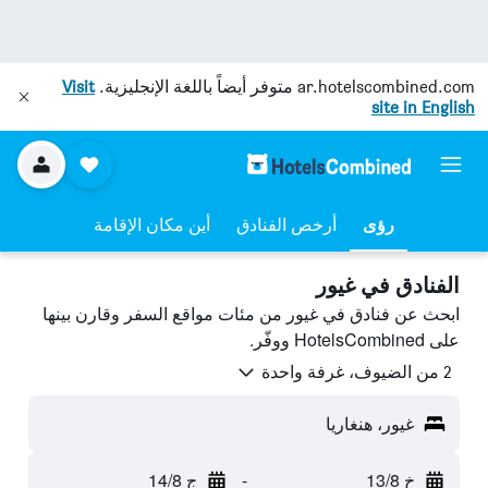
ar.hotelscombined.com
متوفر أيضاً باللغة الإنجليزية.
Visit
site in English
رؤى
أرخص الفنادق
أين مكان الإقامة
الفنادق في غيور
ابحث عن فنادق في غيور من مئات مواقع السفر وقارن بينها
على HotelsCombined ووفّر.
2 من الضيوف، غرفة واحدة
غيور، هنغاريا
خ 13/8
-
ج 14/8