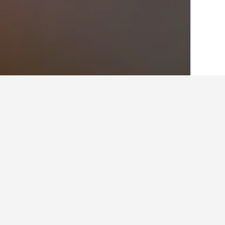
الصفحة الرئيسية
المملكة العربية السعودية
,052
حقائق حول الإقام
ما هو الفندق الجيد بالقرب من المسجد 
أفضل فندق بالقرب من المسجد النبوي هو بولمان زمزم المدي