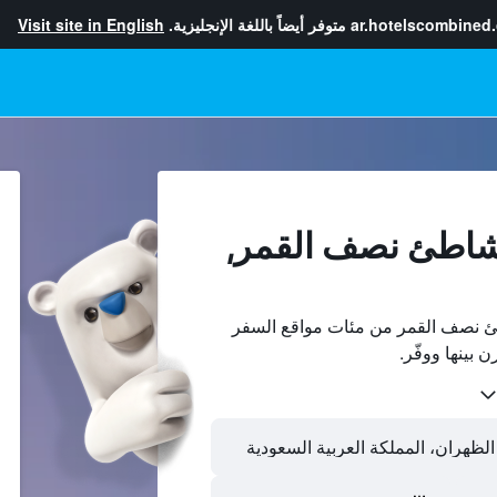
ar.hotelscombined
متوفر أيضاً باللغة الإنجليزية.
Visit site in English
 شاطئ نصف القمر,
 نصف القمر من مئات مواقع السفر