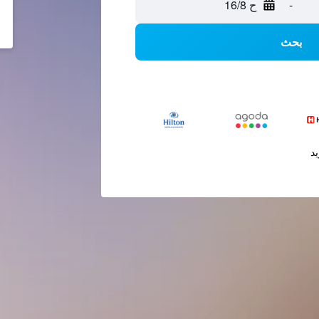
-
ح 16/8
بحث
يد