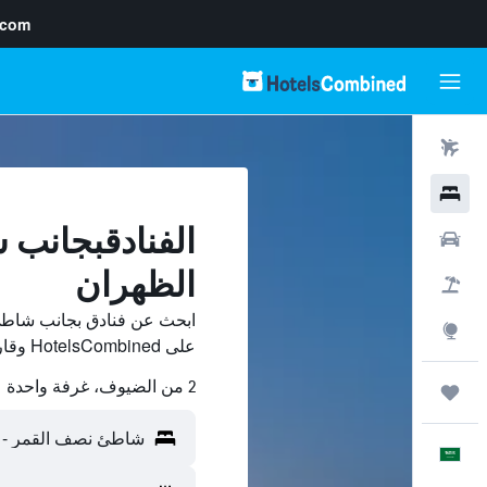
.com
رحلات طيران
فنادق
الفنادقبجانب
سيارات
الظهران
حزم العروض
ابحث عن فنادق بجانب شاطئ
استكشاف
على HotelsCombined وقارن بينها ووفّر.
2 من الضيوف، غرفة واحدة
رحلات
العَرَبِيَّة