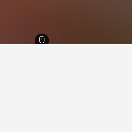
11
شاطئ نصف القمر
ة في شاطئ نصف القمر
النبوي؟
نة (يبلغ تقييمه 8.6 / 10 من أصل 6,530 من التقييمات).