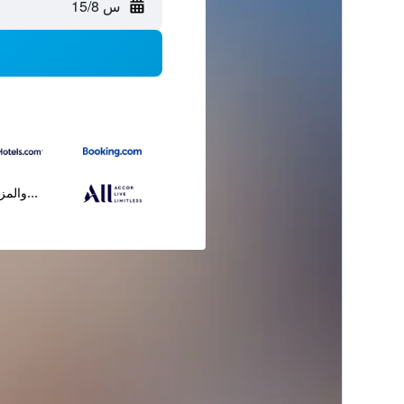
س 15/8
...والمز