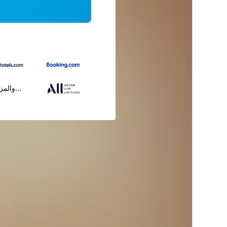
...والمز