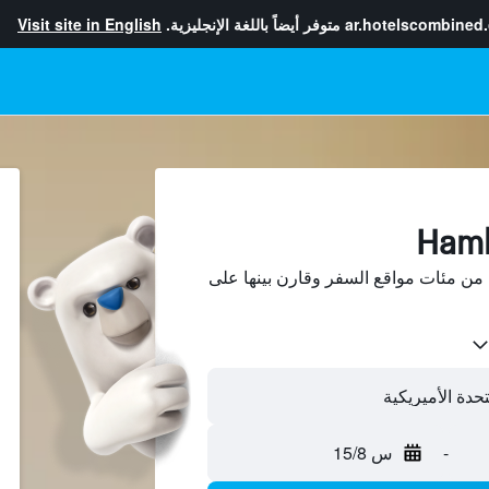
ar.hotelscombined
متوفر أيضاً باللغة الإنجليزية.
Visit site in English
ابحث عن فنادق في Hamlet من مئات مواقع السفر وقارن بينها على
-
س 15/8