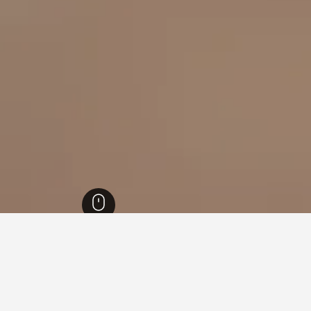
1,006,
نورث كارولينا
51,204
Hamlet
9
قفي Hamlet