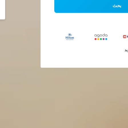
بحث
يد