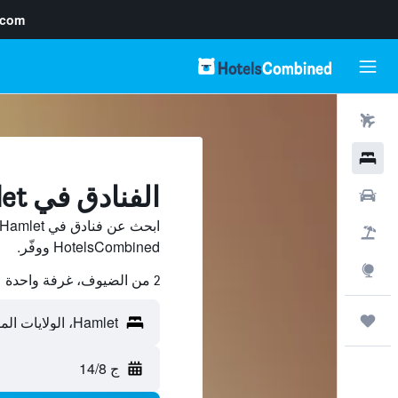
.com
رحلات طيران
فنادق
الفنادق في Hamlet
سيارات
حزم العروض
HotelsCombined ووفّر.
استكشاف
2 من الضيوف، غرفة واحدة
رحلات
ج 14/8