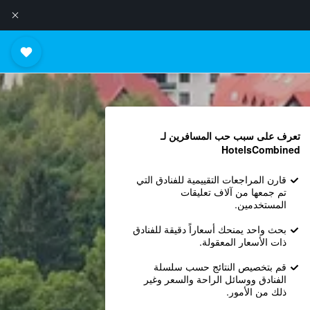
تعرف على سبب حب المسافرين لـ
HotelsCombined
قارن المراجعات التقييمية للفنادق التي
تم جمعها من آلاف تعليقات
المستخدمين.
بحث واحد يمنحك أسعاراً دقيقة للفنادق
ذات الأسعار المعقولة.
قم بتخصيص النتائج حسب سلسلة
الفنادق ووسائل الراحة والسعر وغير
ذلك من الأمور.