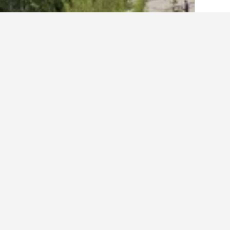
الصفحة الرئيسية
جمهورية التشيك
30,802
م
أماكن إقامة أخرى
عرض كافة أماكن إقامة 374
4 نجوم
0.4 كيلومتر عن وسط المدينة
391 ﷼