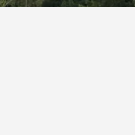
بنسيون ريناتا
Ryzoviste 493, خاراتشوف, منطقة ليبيريتس, جمهورية التشيك
1.6 كيلومتر عن وسط المدينة
واي فاي مجاني
موقف السيارات
343 ﷼