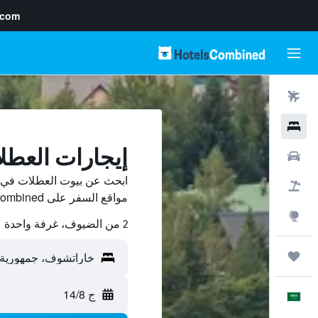
.com
رحلات طيران
فنادق
إيجارات العط
سيارات
ابحث عن بيوت العطلات في 
حزم العروض
مواقع السفر على HotelsCombined وقارن بينها ووفّر.
استكشاف
2 من الضيوف، غرفة واحدة
رحلات
ج 14/8
العَرَبِيَّة