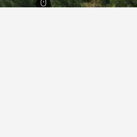
نطقة ليبيريتس
2,871
خاراتشوف
374
خاراتشوف
244
 في خاراتشوف
أو آر إي إيه ريزورت سكلارش هاراخوف
ممتاز 9.2
Harrachov 520, خاراتشوف, منطقة ليبيريتس, جمهورية التشيك
حوض السباحة
واي فاي مجاني