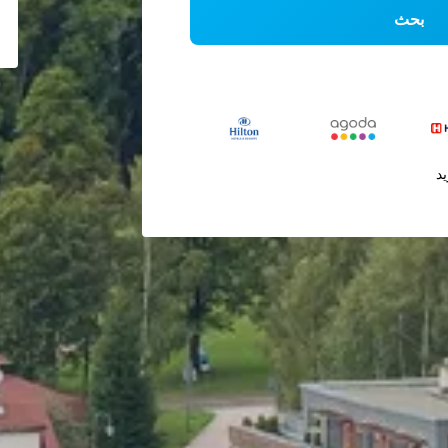
بحث
يد