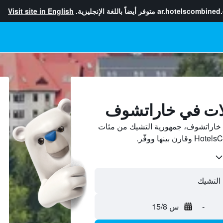
ar.hotelscombined
متوفر أيضاً باللغة الإنجليزية.
Visit site in English
لات في خاراتشوف
خاراتشوف، جمهورية التشيك من مئات
-
س 15/8