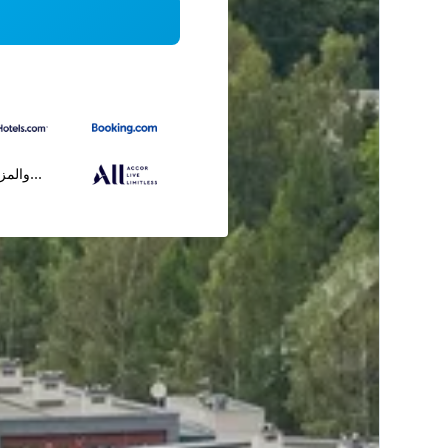
...والمز