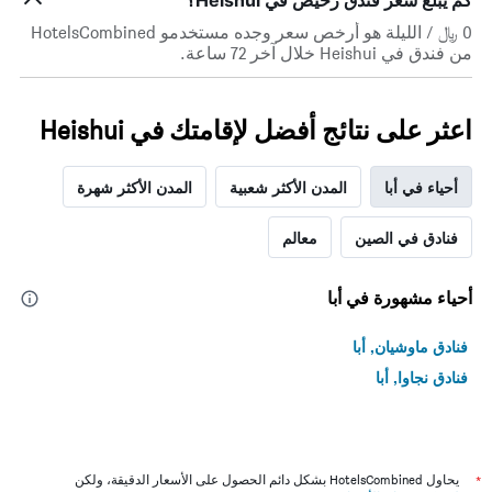
كم يبلغ سعر فندق رخيص في Heishui؟
الذي
التصنيف
0 ﷼ / الليلة هو أرخص سعر وجده مستخدمو HotelsCombined
عُثر
حسب
من فندق في Heishui خلال آخر 72 ساعة.
عليه
النجوم
خلال
يتضمن
آخر
المخطط
3
1
اعثر على نتائج أفضل لإقامتك في Heishui
أيام
محور
X
أحياء في أبا
المدن الأكثر شعبية
المدن الأكثر شهرة
الذي
يعرض
فئات
فنادق في الصين
معالم
الفنادق
بالنجوم.
يتضمن
أحياء مشهورة في أبا
المخطط
1
فنادق ماوشيان, أبا
محور
Y
فنادق نجاوا, أبا
الذي
يعرض
متوسط
سعر
غرفة
*
يحاول HotelsCombined بشكل دائم الحصول على الأسعار الدقيقة، ولكن