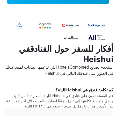
...والمزيد
أفكار للسفر حول الفنادقفي
Heishui
استخدم نصائح HotelsCombined التي تدعمها البيانات لمساعدتك
في العثور على فندقك التالي في Heishui.
كم تكلفة فندق في Heishuiالليلة؟
عثر المستخدمون على فنادق في Heishui الليلة بأسعار تبدأ من 0 ﷼،
ويصل متوسط تكلفتها إلى 7 ﷼، وفقًا لعمليات البحث خلال آخر 72 ساعة.
تبدأ الأسعار من 0 ﷼ مقابل فندق 4 نجوم في Heishui الليلة.