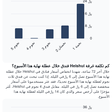
24 ﷼
Bar
Chart
graphic.
chart
16 ﷼
with
5
bars.
8 ﷼
يعرض
المخطط
0
التالي
ن
م
ن
ن
ن
ة
ن
م
ن
م
متوسط
3
ج
و
1
ج
م
5
ج
و
4
ج
و
2
ج
م
ت
ا
End
سعر
of
الغرفة
interactive
هذه
chart
كم تكلفة غرفة Heishui فندق خلال عطلة نهاية هذا الأسبوع؟
الليلة
الذي
خلال آخر 72 ساعة، شهدنا انخفاض أسعار فنادق في Heishui خلال عطلة
عُثر
نهاية هذا الأسبوع تصل إلى 6 ﷼في الليلة. إذا كنت تبحث عن فندق ثلاث
عليه
نجوم لعطلة نهاية هذا الأسبوع تحديدًا، فقد عثر مستخدمونا على أسعار
خلال
منخفضة تصل إلى 6 ﷼ في الليلة. مقابل فندق 4 نجوم في Heishui، عُثر
آخر
مؤخرًا على أرخص سعر والذي كان 14 ﷼في الليلة لعطلة نهاية هذا
3
الأسبوع.
أيام
مع
36 ﷼
التصنيف