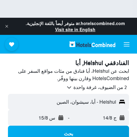
ar.hotelscombined.com
متوفر أيضاً باللغة الإنجليزية.
Visit site in English
الفنادقفي Heishui, أبا
ابحث عن Heishui، أبا فنادق من مئات مواقع السفر على
HotelsCombined وقارن بينها ووفّر.
2 من الضيوف، غرفة واحدة
Heishui - أبا، سيشوان، الصين
ج 14/8
-
س 15/8
بحث