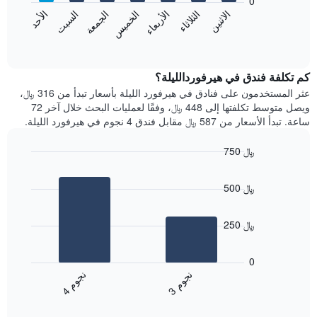
0
الشهور.
الاثنين
الثلاثاء
الأربعاء
الخميس
الجمعة
السبت
الأحد
يتضمن
يعرض
المخطط
المخطط
End
التالي
of
التالي
interactive
1
متوسط
chart
محور
سعر
كم تكلفة فندق في هيرفوردالليلة؟
Y
غرفة
عثر المستخدمون على فنادق في هيرفورد الليلة بأسعار تبدأ من 316 ﷼،
الذي
كل
ويصل متوسط تكلفتها إلى 448 ﷼، وفقًا لعمليات البحث خلال آخر 72
يعرض
يوم
ساعة. تبدأ الأسعار من 587 ﷼ مقابل فندق 4 نجوم في هيرفورد الليلة.
متوسط
في
سعر
الأسبوع
750 ﷼
غرفة
يتضمن
Bar
المخطط
Chart
graphic.
chart
1
500 ﷼
with
محور
2
X
bars.
الذي
250 ﷼
يعرض
يعرض
أيام
المخطط
0
الأسبوع.
التالي
ن
م
ن
م
يتضمن
متوسط
3
ج
و
4
ج
و
المخطط
End
سعر
of
التالي
الغرفة
interactive
1