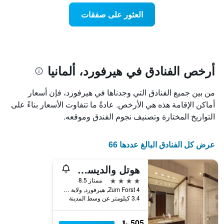
عطلة
المخطط
نهاية
العثور على صفقات
1
هذا
محور
الأسبوع
Y
الذي
الذي
عُثر
يعرض
عليه
متوسط
خلال
أرخص الفنادق في هيرفورد، ألمانيا
سعر
آخر
الغرفة
3
من بين جميع الفنادق التي وجدناها في هيرفورد، فإن أسعار
هذه
أيام
الليلة
أماكن الإقامة هذه هي الأرخص. عادةً ما تتفاوت الأسعار بناءً على
مع
الذي
التصنيف
التواريخ المختارة وتصنيف نجوم الفندق وموقعه.
عُثر
حسب
عليه
النجوم
خلال
يتضمن
عرض كل الفنادق البالغ عددها 66
آخر
المخطط
3
1
هوتل والديسراند
أيام
محور
4 نجوم
ممتاز 8.5
X
Zum Forst 4, هيرفورد, ولاية شمال الراين وستفاليا, ألمانيا
الذي
3.4 كيلومتر عن وسط المدينة
يعرض
فئات
الفنادق
505 ﷼