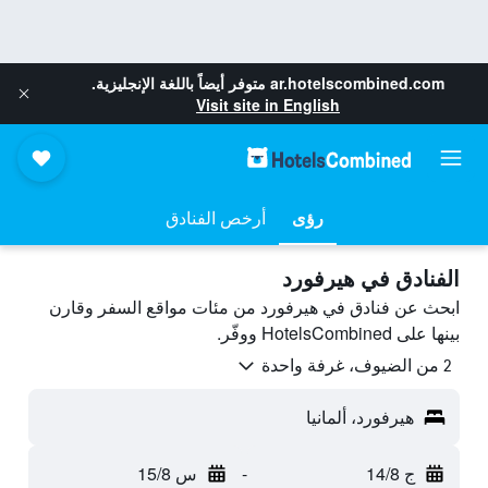
ar.hotelscombined.com
متوفر أيضاً باللغة الإنجليزية.
Visit site in English
رؤى
أرخص الفنادق
الفنادق في هيرفورد
ابحث عن فنادق في هيرفورد من مئات مواقع السفر وقارن
بينها على HotelsCombined ووفّر.
2 من الضيوف، غرفة واحدة
هيرفورد، ألمانيا
ج 14/8
-
س 15/8