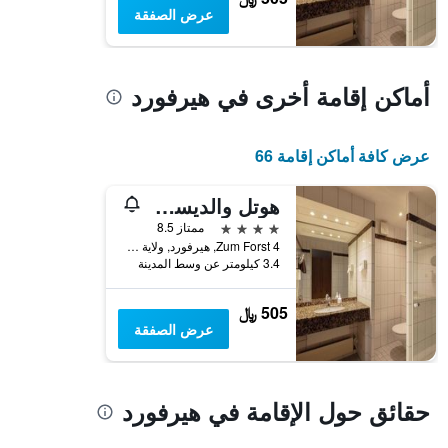
بالنجوم.
عرض الصفقة
يتضمن
المخطط
1
محور
أماكن إقامة أخرى في هيرفورد
Y
الذي
يعرض
عرض كافة أماكن إقامة 66
متوسط
سعر
غرفة
هوتل والديسراند
في
4 نجوم
ممتاز 8.5
عطلة
Zum Forst 4, هيرفورد, ولاية شمال الراين وستفاليا, ألمانيا
نهاية
3.4 كيلومتر عن وسط المدينة
هذا
الأسبوع
505 ﷼
خلال
عرض الصفقة
آخر
3
أيام
حقائق حول الإقامة في هيرفورد