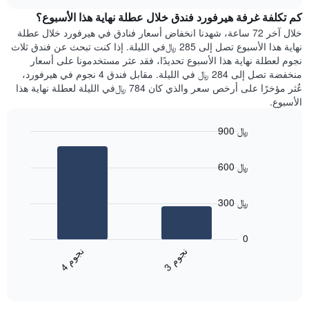
هذه
chart
محور
كم تكلفة غرفة هيرفورد فندق خلال عطلة نهاية هذا الأسبوع؟
الليلة
Y
الذي
خلال آخر 72 ساعة، شهدنا انخفاض أسعار فنادق في هيرفورد خلال عطلة
الذي
عُثر
نهاية هذا الأسبوع تصل إلى 285 ﷼في الليلة. إذا كنت تبحث عن فندق ثلاث
يعرض
عليه
نجوم لعطلة نهاية هذا الأسبوع تحديدًا، فقد عثر مستخدمونا على أسعار
متوسط
خلال
منخفضة تصل إلى 284 ﷼ في الليلة. مقابل فندق 4 نجوم في هيرفورد،
سعر
آخر
عُثر مؤخرًا على أرخص سعر والذي كان 784 ﷼في الليلة لعطلة نهاية هذا
غرفة
3
الأسبوع.
أيام
مع
900 ﷼
التصنيف
Bar
حسب
Chart
graphic.
chart
النجوم
600 ﷼
with
يتضمن
2
المخطط
bars.
1
300 ﷼
محور
يعرض
X
المخطط
0
التي
التالي
ن
م
ن
م
تعرض
متوسط
3
ج
و
4
ج
و
فئات
End
سعر
of
الفنادق
الغرفة
interactive
بالنجوم.
خلال
chart
يتضمن