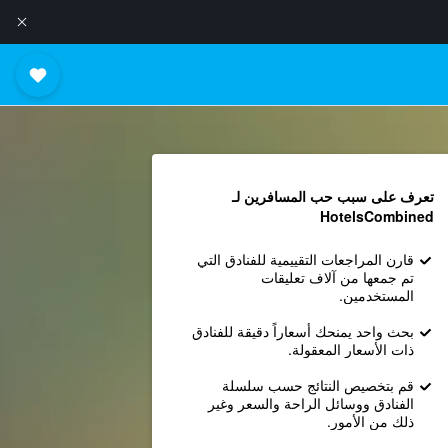
تعرف على سبب حب المسافرين لـ
HotelsCombined
قارن المراجعات التقييمية للفنادق التي
تم جمعها من آلاف تعليقات
المستخدمين.
بحث واحد يمنحك أسعاراً دقيقة للفنادق
ذات الأسعار المعقولة.
قم بتخصيص النتائج حسب سلسلة
الفنادق ووسائل الراحة والسعر وغير
ذلك من الأمور.