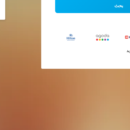
بحث
يد