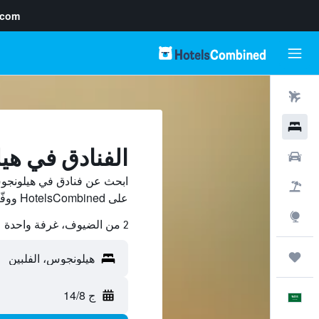
.com
رحلات طيران
فنادق
الفنادق في ه
سيارات
ابحث عن فنادق في هيلونجوس
حزم العروض
على HotelsCombined ووفّر.
استكشاف
2 من الضيوف، غرفة واحدة
رحلات
ج 14/8
العَرَبِيَّة